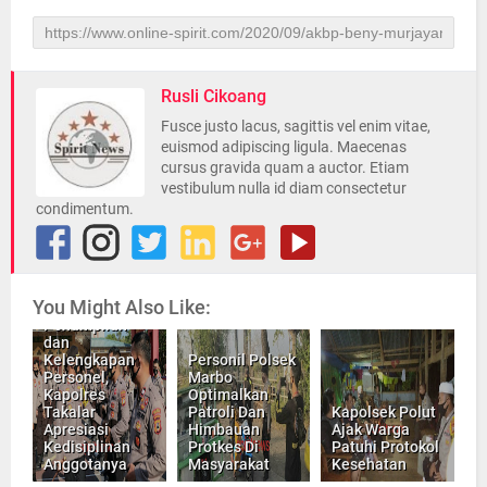
Rusli Cikoang
Fusce justo lacus, sagittis vel enim vitae,
euismod adipiscing ligula. Maecenas
cursus gravida quam a auctor. Etiam
vestibulum nulla id diam consectetur
condimentum.
You Might Also Like:
Cek
Penampilan
dan
Kelengkapan
Personil Polsek
Personel,
Marbo
Kapolres
Optimalkan
Takalar
Patroli Dan
Kapolsek Polut
Apresiasi
Himbauan
Ajak Warga
Kedisiplinan
Protkes Di
Patuhi Protokol
Anggotanya
Masyarakat
Kesehatan