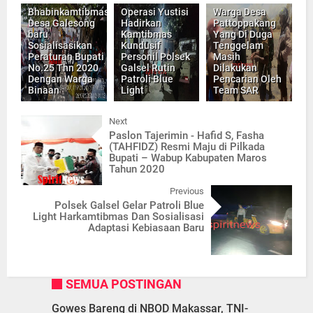
Bhabinkamtibmas
Operasi Yustisi
Warga Desa
Desa Galesong
Hadirkan
Pattoppakang
baru
Kamtibmas
Yang Di Duga
Sosialisasikan
Kundusif
Tenggelam
Peraturan Bupati
Personil Polsek
Masih
No.25 Thn 2020
Galsel Rutin
Dilakukan
Dengan Warga
Patroli Blue
Pencarian Oleh
Binaan
Light
Team SAR
Next
Paslon Tajerimin - Hafid S, Fasha
(TAHFIDZ) Resmi Maju di Pilkada
Bupati – Wabup Kabupaten Maros
Tahun 2020
Previous
Polsek Galsel Gelar Patroli Blue
Light Harkamtibmas Dan Sosialisasi
Adaptasi Kebiasaan Baru
SEMUA POSTINGAN
Gowes Bareng di NBOD Makassar, TNI-