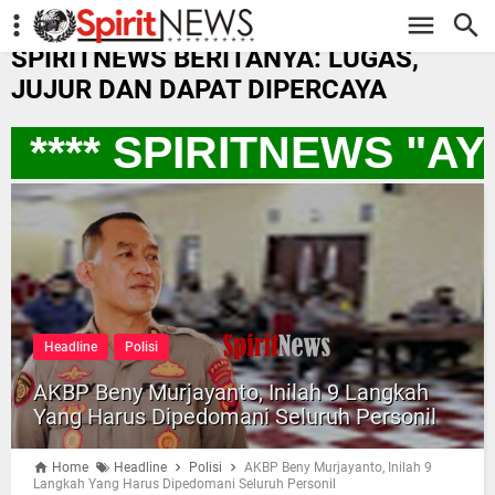
-->
SPIRITNEWS BERITANYA: LUGAS,
JUJUR DAN DAPAT DIPERCAYA
**** SPIRITNEWS "AY
Headline
Polisi
AKBP Beny Murjayanto, Inilah 9 Langkah
Yang Harus Dipedomani Seluruh Personil
Home
Headline
Polisi
AKBP Beny Murjayanto, Inilah 9
Langkah Yang Harus Dipedomani Seluruh Personil