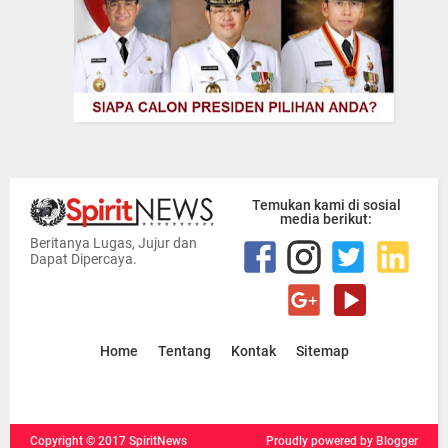
Temukan kami di sosial
media berikut:
Beritanya Lugas, Jujur dan
Dapat Dipercaya.
Home
Tentang
Kontak
Sitemap
Copyright ©
2017
SpiritNews
Proudly powered
by Blogger