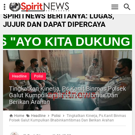
-->
SPIRITNEWS BERITANYA: LUGAS,
JUJUR DAN DAPAT DIPERCAYA
WS "AYO KITA DUKUNG
Headline
Polisi
Tingkatkan Kinerja, Ps.Kanit Binmas Polsek
Galut Kumpulkan Bhabinkamtibmas Dan
Berikan Arahan
Home
Headline
Polisi
Tingkatkan Kinerja, Ps.Kanit Binmas
Polsek Galut Kumpulkan Bhabinkamtibmas Dan Berikan Arahan