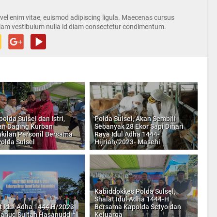
s vel enim vitae, euismod adipiscing ligula. Maecenas cursus
iam vestibulum nulla id diam consectetur condimentum.
olda Sulsel dan Istri,
Polda Sulsel, Akan Sembili
an Daging Kurban
Sebanyak 28 Ekor Sapi Dihari
kilan Personil Bersama
Raya Idul Adha 1444-
olda Sulsel
Hijriah/2023- Masehi
Kabiddokkes Polda Sulsel,
Shalat Idul Adha 1444-H
t Idul Adha 1444 H/2023
Bersama Kapolda Setyo dan
Lanud Sultan Hasanuddin
Keluarga