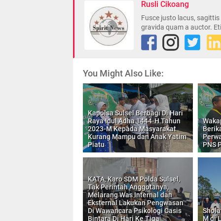
Rusli Cikoang
Fusce justo lacus, sagitti
gravida quam a auctor. Et
You Might Also Like:
Kapolsa Sulsel Berbagi Di Hari
Raya Idul Adha 1444-H Tahun
Wakap
2023-M Kepada Masyarakat
Berik
Kurang Mampu dan Anak Yatim
Perwa
Piatu
PNS P
KATA, Karo SDM Polda Sulsel,
Tak Perintah Anggotanya,
Melarang Was Internal dan
Eksternal Lakukan Pengwasan
Di Wawancara Psikologi Casis
Shola
Bintara Di Hari Ke Tiga
M di 