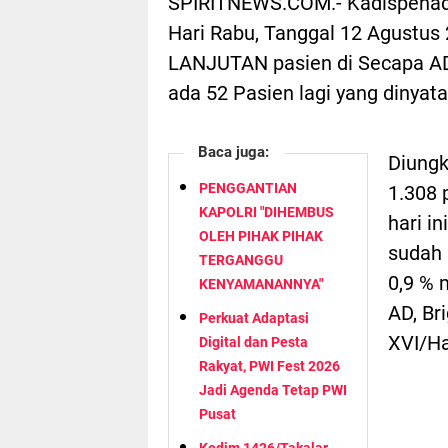
SPIRITNEWS.COM.-
Kadispenad
Hari Rabu, Tanggal 12 Agustus 
LANJUTAN pasien di Secapa AD s
ada 52 Pasien lagi yang dinyata
Baca juga:
Diungk
PENGGANTIAN
1.308 
KAPOLRI "DIHEMBUS
hari i
OLEH PIHAK PIHAK
sudah 
TERGANGGU
0,9 % 
KENYAMANANNYA"
AD, Br
Perkuat Adaptasi
XVI/Ha
Digital dan Pesta
Rakyat, PWI Fest 2026
Jadi Agenda Tetap PWI
Pusat
Kodim 1426/Takalar