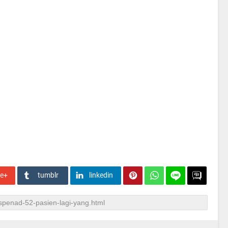
le+
tumblr
linkedin