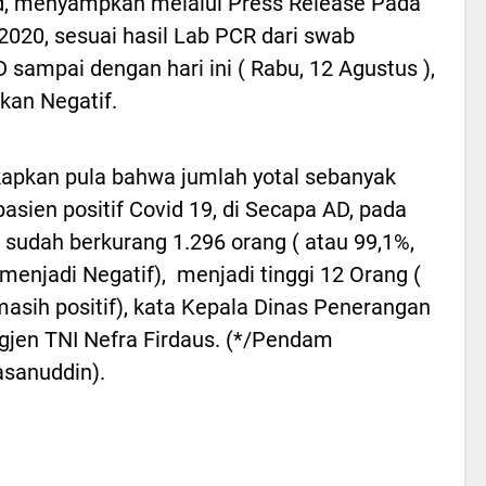
,
menyampkan melalui Press Release Pada
2020, sesuai hasil Lab PCR dari swab
ampai dengan hari ini ( Rabu, 12 Agustus ),
kan Negatif.
apkan pula bahwa jumlah yotal sebanyak
pasien positif Covid 19, di Secapa AD, pada
ni sudah berkurang 1.296 orang ( atau 99,1%,
menjadi Negatif), menjadi tinggi 12 Orang (
masih positif), kata Kepala Dinas Penerangan
igjen TNI Nefra Firdaus. (*/Pendam
sanuddin).