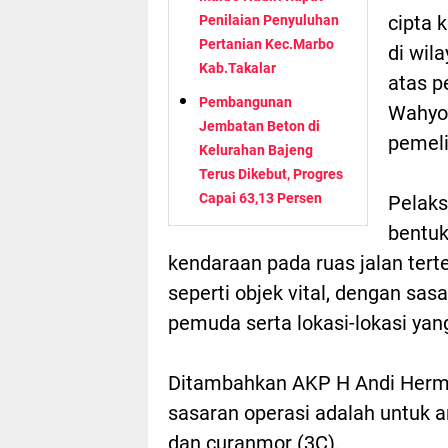
cipta 
Penilaian Penyuluhan
Pertanian Kec.Marbo
di wil
Kab.Takalar
atas p
Pembangunan
Wahyon
Jembatan Beton di
pemel
Kelurahan Bajeng
Terus Dikebut, Progres
Capai 63,13 Persen
Pelaks
bentuk
kendaraan pada ruas jalan tert
seperti objek vital, dengan sasa
pemuda serta lokasi-lokasi yang 
Ditambahkan AKP H Andi Herma
sasaran operasi adalah untuk an
dan curanmor (3C).