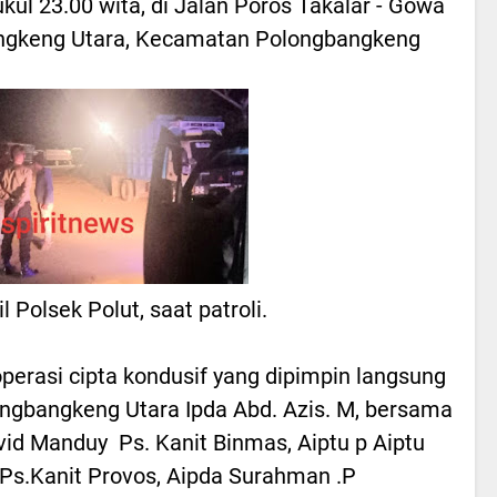
ul 23.00 wita, di Jalan Poros Takalar - Gowa
ngkeng Utara, Kecamatan Polongbangkeng
l Polsek Polut, saat patroli.
erasi cipta kondusif yang dipimpin langsung
ongbangkeng Utara Ipda Abd. Azis. M, bersama
avid Manduy Ps. Kanit Binmas, Aiptu p Aiptu
, Ps.Kanit Provos, Aipda Surahman .P