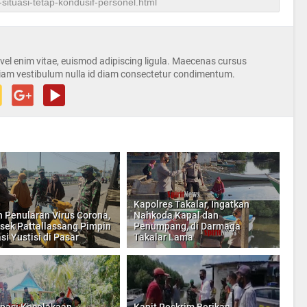
s vel enim vitae, euismod adipiscing ligula. Maecenas cursus
iam vestibulum nulla id diam consectetur condimentum.
Kapolres Takalar, Ingatkan
 Penularan Virus Corona,
Nahkoda Kapal dan
sek Pattallassang Pimpin
Penumpang, di Darmaga
si Yustisi di Pasar
Takalar Lama
ipasi Kecelakaan
Kanit Reskrim Berikan