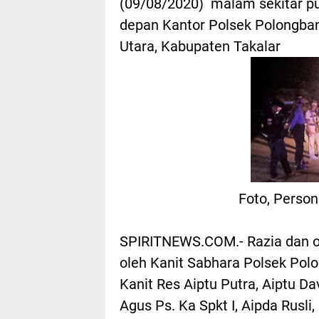
(09/08/2020) malam sekitar puk
depan Kantor Polsek Polongba
Utara, Kabupaten Takalar
Foto, Personi
SPIRITNEWS.COM.- Razia dan op
oleh Kanit Sabhara Polsek Pol
Kanit Res Aiptu Putra, Aiptu D
Agus Ps. Ka Spkt I, Aipda Rusli