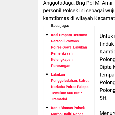
AnggotaJaga, Brig Pol M. Amir
personil Polsek ini sebagai wu
kamtibmas di wilayah Kecamat
Baca juga:
Kasi Propam Bersama
Untuk
Personil Provoos
tindak
Polres Gowa, Lakukan
Kamtib
Pemeriksaan
Polong
Kelengkapan
Perorangan
Cipta 
tempat
Lakukan
Penggeledahan, Satres
Polong
Narkoba Polres Palopo
Polon
Temukan 500 Butir
SH.
Tramadol
Kanit Binmas Polsek
Menuru
Marbo Hadiri Rapat