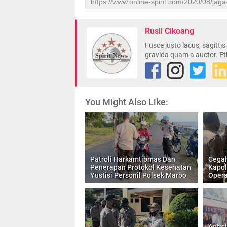
Rusli Cikoang
Fusce justo lacus, sagitti
gravida quam a auctor. Et
You Might Also Like:
Patroli Harkamtibmas Dan
Cegah
Penerapan Protokol Kesehatan
Kapol
Yustisi Personil Polsek Marbo
Opera
Antis