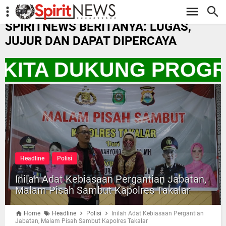
-->
SPIRITNEWS BERITANYA: LUGAS,
JUJUR DAN DAPAT DIPERCAYA
 KITA DUKUNG PROGR
Headline
Polisi
Inilah Adat Kebiasaan Pergantian Jabatan,
Malam Pisah Sambut Kapolres Takalar
Home
Headline
Polisi
Inilah Adat Kebiasaan Pergantian
Jabatan, Malam Pisah Sambut Kapolres Takalar