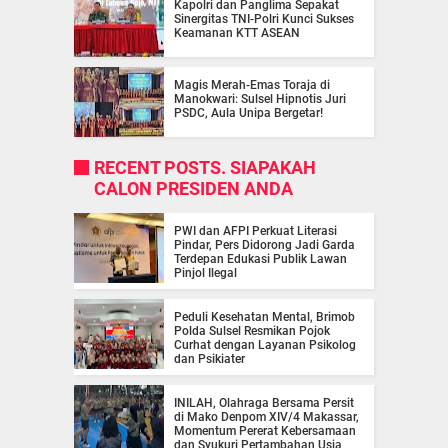
Kapolri dan Panglima Sepakat
Sinergitas TNI-Polri Kunci Sukses
Keamanan KTT ASEAN
Magis Merah-Emas Toraja di
Manokwari: Sulsel Hipnotis Juri
PSDC, Aula Unipa Bergetar!
RECENT POSTS. SIAPAKAH
CALON PRESIDEN ANDA
PWI dan AFPI Perkuat Literasi
Pindar, Pers Didorong Jadi Garda
Terdepan Edukasi Publik Lawan
Pinjol Ilegal
Peduli Kesehatan Mental, Brimob
Polda Sulsel Resmikan Pojok
Curhat dengan Layanan Psikolog
dan Psikiater
INILAH, Olahraga Bersama Persit
di Mako Denpom XIV/4 Makassar,
Momentum Pererat Kebersamaan
dan Syukuri Pertambahan Usia