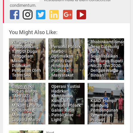
condimentum.
You Might Also Like:
Warga Desa
Bhabinkamtibmas
Pattoppakang
Personil Polsek
Desa Galesong
Yang Di Duga
Marbo
baru
Tenggelam
Optimalkan
Sosialisasikan
Masih
Patroli Dan
Peraturan Bupati
Dilakukan
Himbauan
No.25 Thn 2020
Pencarian Oleh
Protkes Di
Dengan Warga
Team SAR
Masyarakat
Binaan
Calon Wakil
Operasi Yustisi
Bupati Maros
Hadirkan
TAHFIDZ
Kamtibmas
Silaturahmi di
Kundusif
KSAD: Hampir
Makam Leluhur
Personil Polsek
Rampung
Ko'bannga di
Galsel Rutin
Pembangunan
Moncongloe
Patroli Blue
Perumahan
Lappara Maros
Light
Prajurit
Next