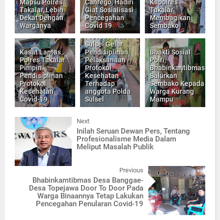
Mapsu Polres
Canrego, Hadiri
Kapolres
Takalar, Lebih
Giat Sosialisasi
Takalar
Dekat Dengan
Pencegahan
Membagikan
Warganya
Covid 19
Sembako
Provos Polda
Sulsel Gelar
Kasat Lantas
Pendisiplinan
Bhakti Sosial
Polres Takalar
Pelaksanaan
Polri,
Pimpin
Protokol
Bhabinkantibmas
Pendisiplinan
Kesehatan
Salurkan
Protokol
Terhadap
Sembako Kepada
Kesehatan
anggota Polda
Warga Kurang
Covid-19
Sulsel
Mampu
Next
Inilah Seruan Dewan Pers, Tentang
Profesionalisme Media Dalam
Meliput Masalah Publik
Previous
Bhabinkamtibmas Desa Banggae-
Desa Topejawa Door To Door Pada
Warga Binaannya Tetap Lakukan
Pencegahan Penularan Covid-19