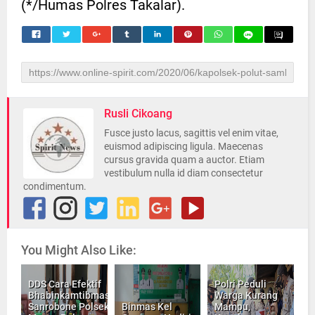
(*/Humas Polres Takalar).
Rusli Cikoang
Fusce justo lacus, sagittis vel enim vitae,
euismod adipiscing ligula. Maecenas
cursus gravida quam a auctor. Etiam
vestibulum nulla id diam consectetur
condimentum.
You Might Also Like:
DDS Cara Efektif
Polri Peduli
Bhabinkamtibmas
Warga Kurang
Sanrobone Polsek
Binmas Kel
Mampu,