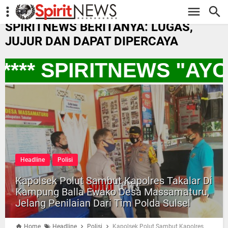
-->
SPIRITNEWS BERITANYA: LUGAS,
JUJUR DAN DAPAT DIPERCAYA
** SPIRITNEWS "AYO
Headline
Polisi
Kapolsek Polut Sambut Kapolres Takalar Di
Kampung Balla Ewako Desa Massamaturu,
Jelang Penilaian Dari Tim Polda Sulsel
Home
Headline
Polisi
Kapolsek Polut Sambut Kapolres