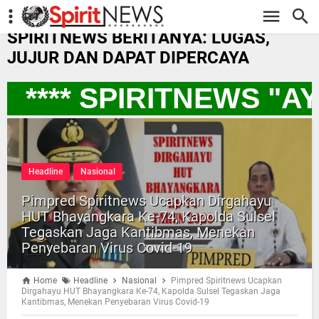
-->
SPIRITNEWS BERITANYA: LUGAS,
JUJUR DAN DAPAT DIPERCAYA
**** SPIRITNEWS "A
Headline
Nasional
Pimpred Spiritnews Ucapkan Dirgahayu
HUT Bhayangkara Ke-74, Kapolda Sulsel
Tegaskan Jaga Kantibmas, Menekan
Penyebaran Virus Covid-19
Home
Headline
Nasional
Pimpred Spiritnews Ucapkan
Dirgahayu HUT Bhayangkara Ke-74, Kapolda Sulsel Tegaskan Jaga
Kantibmas, Menekan Penyebaran Virus Covid-19