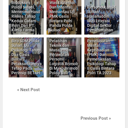
Biddokkes
Was Eksternal
Polda Sulsel,
Dan Internal,
Personel Lanud
Menerima Hasil
Memantau Uji
Sultan
Rikkes Tahap
PMK Casis
Hasanuddin
Kedua Catam
Bintara Polri
Ikuti Literasi
Polri Dari PT.
Panda Polda
Digital Sektor
Panda Polda
Kimia Farma
Sulsel
Pemerintahan
Dede Farhan
Sulsel,
Kabag Psikologi
Aulawi, Gelar
Laksanakan
Biro SDM Polda
Pelatihan
Penelusuran
Sulsel, Uji
Teknik dan
Mental
Psikologi Tahap
Manajemen
Kepribadian
Dua Casis
Perawatan
(PMK) Dan
Bintara
Personil
Pemeriksaan
Pelaksanaannya
Logistik Brimob
Psikologi Tahap
Tetap Pada
di Mako Brimob
II Casis Bintara
Perinsip BETAH
Polda Bali
Polri TA 2023
« Next Post
Previous Post »