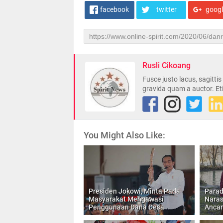
facebook
twitter
goog
Rusli Cikoang
Fusce justo lacus, sagitti
gravida quam a auctor. Et
You Might Also Like:
Presiden Jokowi, Minta Pada
Parad
Masyarakat Mengawasi
Naras
Penggunaan Dana Desa
Anca