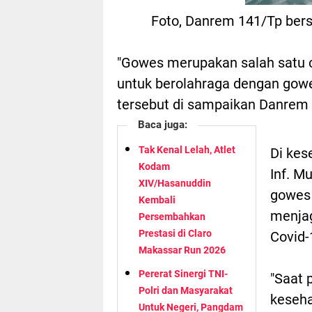
Foto, Danrem 141/Tp ber
"Gowes merupakan salah satu c
untuk berolahraga dengan gowes
tersebut di sampaikan Danrem 
Baca juga:
Tak Kenal Lelah, Atlet
Di kes
Kodam
Inf. M
XIV/Hasanuddin
gowes 
Kembali
menjag
Persembahkan
Prestasi di Claro
Covid-
Makassar Run 2026
Pererat Sinergi TNI-
"Saat 
Polri dan Masyarakat
keseha
Untuk Negeri, Pangdam