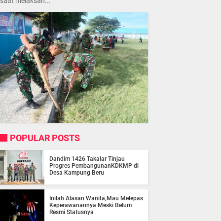
saat melaksan...
POPULAR POSTS
Dandim 1426 Takalar Tinjau
Progres PembangunanKDKMP di
Desa Kampung Beru
Inilah Alasan Wanita,Mau Melepas
Keperawanannya Meski Belum
Resmi Statusnya