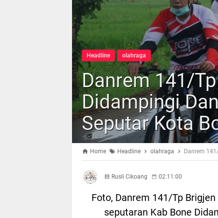
Headline
olahraga
Danrem 141/Tp
Didampingi Da
Seputar Kota B
Home
Headline
olahraga
Danrem 141/
Rusli Cikoang
02:11:00
Foto, Danrem 141/Tp Brigjen 
seputaran Kab Bone Didam