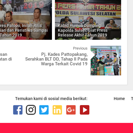
es Palopo, Inilah Rilis
Kabid Humas Dampingi
ian dan Peristiwa Sampai
Kapolda Sulsel, Giat Press
 Tahun 2019
Release Akhir Tahun 2019
Previous
usan
Pj. Kades Pattopakang,
tan di
Serahkan BLT DD, Tahap II Pada
Warga Terkait Covid 19
Temukan kami di sosial media berikut:
Home