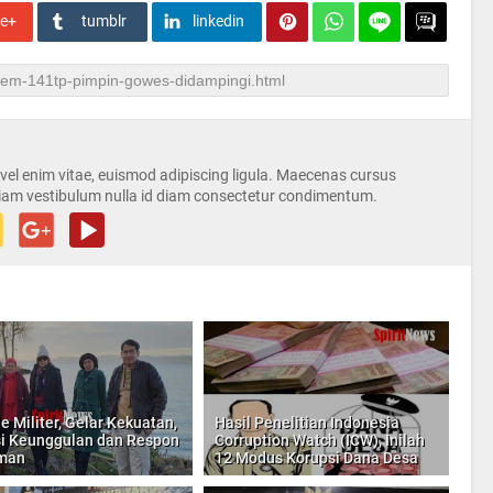
le+
tumblr
linkedin
s vel enim vitae, euismod adipiscing ligula. Maecenas cursus
iam vestibulum nulla id diam consectetur condimentum.
e Militer, Gelar Kekuatan,
Hasil Penelitian Indonesia
i Keunggulan dan Respon
Corruption Watch (ICW), Inilah
man
12 Modus Korupsi Dana Desa