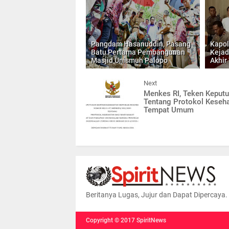
Pangdam Hasanuddin, Pasang
Kapolr
Batu Pertama Pembangunan
Kejad
Masjid Unismuh Palopo
Akhir
Next
Menkes RI, Teken Keput
Tentang Protokol Keseha
Tempat Umum
Beritanya Lugas, Jujur dan Dapat Dipercaya.
Copyright ©
2017
SpiritNews