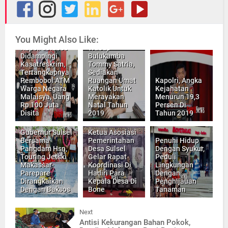
You Might Also Like:
Jumpa Pers
Kapolrestabes
Wabup
Didampingi
Bulukumba
Kasatreskrim,
Tommy Satria,
Tertangkapnya
Sediakan
Pembobol ATM
Ruangan Umat
Kapolri, Angka
Warga Negara
Katolik Untuk
Kejahatan
Malaisya, Uang
Merayakan
Menurun 19,3
Rp 100 Juta
Natal Tahun
Persen Di
Disita
2019
Tahun 2019
Gubernur Sulsel
Ketua Asosiasi
Bersama
Pemerintahan
Penuhi Hidup
Pangdam Hsn,
Desa Sulsel
Dengan Syukur,
Touring Jetski
Gelar Rapat
Peduli
Makassar-
Koordinasi Di
Lingkungan
Parepare
Hadiri Para
Dengan
Dirangkaikan
Kepala Desa Di
Penghijauan
Dengan Baksos
Bone
Tanaman
Next
Antisi Kekurangan Bahan Pokok,