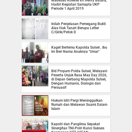
Mabesad Kolenel Inf Henry Batara,
Hadiri Kegiatan Samapta UKP
Periode 1 April 2019
Inilah Penjelasan Pemegang Bukti
Alas Hak Tanah Berupa Letter
C/Girik/Petok D
Kaget Bertemu Kapolda Sulsel , Ibu
Ini Beri Nama Anaknya "Umar"
Bid Propam Polda Sulsel, Melayani
Peserta Unjuk Rasa May Day 2026,
di Depan Gerbang Mapolda Sulsel,
Dengan Humanis, Dialogis dan
Persuasif
Hukum Istri Pergi Meninggalkan
Rumah dan Melawan Suami Dalam
Islam
Kapolri dan Panglima Sepakat
Sinergitas TNI-Polri Kunci Sukses