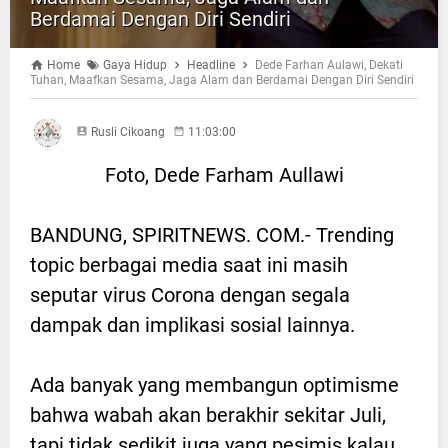
Berdamai Dengan Diri Sendiri
Home
Gaya Hidup
Headline
Dede Farhan Aulawi, Dekati
Tuhan, Maafkan Sesama, Jaga Alam dan Berdamai Dengan Diri Sendiri
Rusli Cikoang
11:03:00
Foto, Dede Farham Aullawi
BANDUNG, SPIRITNEWS. COM.- Trending
topic berbagai media saat ini masih
seputar virus Corona dengan segala
dampak dan implikasi sosial lainnya.
Ada banyak yang membangun optimisme
bahwa wabah akan berakhir sekitar Juli,
tapi tidak sedikit juga yang pesimis kalau