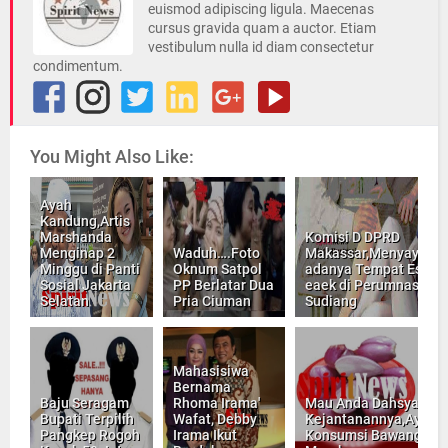
euismod adipiscing ligula. Maecenas
cursus gravida quam a auctor. Etiam
vestibulum nulla id diam consectetur
condimentum.
You Might Also Like:
Ayah
Kandung,Artis
Marshanda
Komisi D DPRD
Menginap 2
Waduh….Foto
Makassar,Menyayang
Minggu di Panti
Oknum Satpol
adanya Tempat Esek-
Sosial Jakarta
PP Berlatar Dua
eaek di Perumnas
Selatan
Pria Ciuman
Sudiang
Mahasisiwa
Bernama
Baju Seragam
Rhoma Irama'
Mau Anda Dahsyat
Bupati Terpilih
Wafat, Debby
Kejantanannya,Ayo
Pangkep Rogoh
Irama Ikut
Konsumsi Bawang