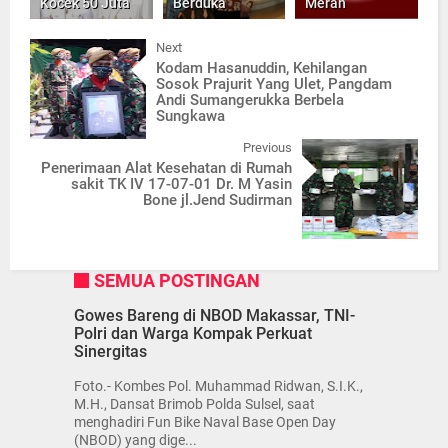
Kocek 50 Juta
Berduka
Merah
Next
Kodam Hasanuddin, Kehilangan
Sosok Prajurit Yang Ulet, Pangdam
Andi Sumangerukka Berbela
Sungkawa
Previous
Penerimaan Alat Kesehatan di Rumah
sakit TK IV 17-07-01 Dr. M Yasin
Bone jl.Jend Sudirman
SEMUA POSTINGAN
Gowes Bareng di NBOD Makassar, TNI-
Polri dan Warga Kompak Perkuat
Sinergitas
Foto.- Kombes Pol. Muhammad Ridwan, S.I.K.,
M.H., Dansat Brimob Polda Sulsel, saat
menghadiri Fun Bike Naval Base Open Day
(NBOD) yang dige...