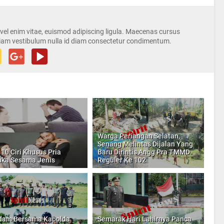
s vel enim vitae, euismod adipiscing ligula. Maecenas cursus
iam vestibulum nulla id diam consectetur condimentum.
Warga Periangan Selatan,
Senang Melintas Dijalan Yang
 10 Ciri Khusus Pria
Baru Dirintis Angg Pra TMMD
ka Sesama Jenis
Reguler Ke 102
dam Bersama Kapolda
Semarak Hari Lahirnya Panca