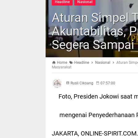
Headline
Nasional
Aturan Simpel 
Akuntabilitas, 
Segera Sampai 
Home
Headline
Nasional
Aturan Simpe
Masyarakat
Rusli Cikoang
07:57:00
Foto, Presiden Jokowi saat
mengenai Penyederhanaan P
JAKARTA, ONLINE-SPIRIT.COM.-