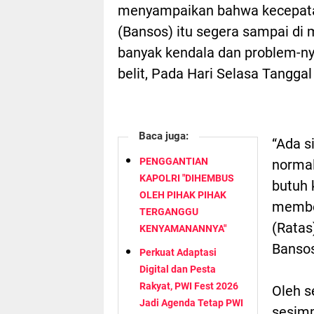
menyampaikan bahwa kecepatan
(Bansos) itu segera sampai di
banyak kendala dan problem-ny
belit, Pada Hari Selasa Tangga
Baca juga:
“Ada si
PENGGANTIAN
normal 
KAPOLRI "DIHEMBUS
butuh 
OLEH PIHAK PIHAK
member
TERGANGGU
(Ratas
KENYAMANANNYA"
Bansos
Perkuat Adaptasi
Digital dan Pesta
Rakyat, PWI Fest 2026
Oleh s
Jadi Agenda Tetap PWI
sesimp