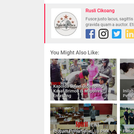
Rusli Cikoang
Fusce justo lacus, sagitti
gravida quam a auctor. Et
You Might Also Like:
Kapolda Sulsel Didampingi
Kasat Brimob di Mapolres
Inilah
Enrekang
Penyu
Propam Polda Sulsel, Uji PMK
Pang