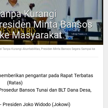
Tanpa Kurangi
Presiden Minta Bansos
ke Masyarakat
l Tanpa Kurangi Akuntabilitas, Presiden Minta Bansos Segera Sampai ke
 memberikan pengantar pada Rapat Terbatas
(Ratas)
rosedur Bansos Tunai dan BLT Dana Desa,
 Presiden Joko Widodo (Jokowi)