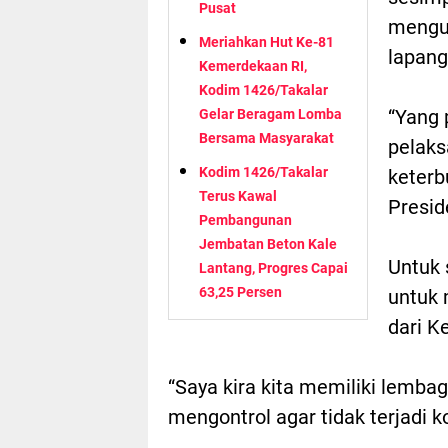
Pusat
mengur
Meriahkan Hut Ke-81
lapang
Kemerdekaan RI,
Kodim 1426/Takalar
“Yang
Gelar Beragam Lomba
Bersama Masyarakat
pelaks
Kodim 1426/Takalar
keterb
Terus Kawal
Presid
Pembangunan
Jembatan Beton Kale
Untuk 
Lantang, Progres Capai
63,25 Persen
untuk 
dari K
“Saya kira kita memiliki lemb
mengontrol agar tidak terjadi ko