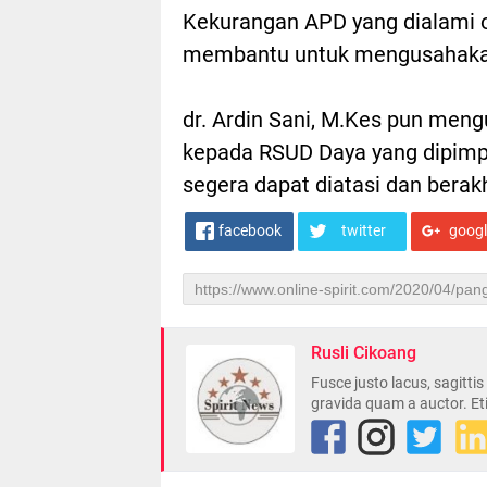
Kekurangan APD yang dialami o
membantu untuk mengusahaka
dr. Ardin Sani, M.Kes pun men
kepada RSUD Daya yang dipimpi
segera dapat diatasi dan bera
facebook
twitter
goog
Rusli Cikoang
Fusce justo lacus, sagitti
gravida quam a auctor. Et