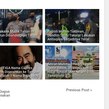
akaan Mudik Tahun Ini
Patroli Malam Takbiran,
un Dibandingkan Tahun
Dandim 1426/Takalar Lakukan
Antisipasi Terjadinya Teror
Amran Mahmud Hadiri Reuni
H TIGA Nama Capres
Akbar Besok, Dirangkaikan
m Diserahkan ke Tangan
Halal Bihalal SMP Negeri 1
 Paloh 1 Nama Bikin Syok
Tanasitolo
Previous Post »
 Gugus
anakan
a