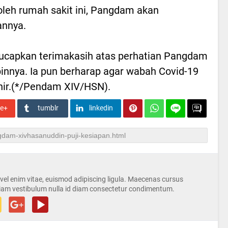
leh rumah sakit ini, Pangdam akan
nnya.
gucapkan terimakasih atas perhatian Pangdam
nnya. Ia pun berharap agar wabah Covid-19
khir.(*/Pendam XIV/HSN).
le+
tumblr
linkedin
s vel enim vitae, euismod adipiscing ligula. Maecenas cursus
iam vestibulum nulla id diam consectetur condimentum.