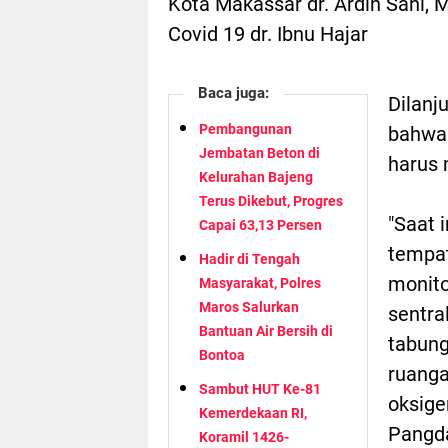
Kota Makassar dr. Ardin Sani,
Covid 19 dr. Ibnu Hajar
Baca juga:
Dilanj
Pembangunan
bahwa
Jembatan Beton di
harus 
Kelurahan Bajeng
Terus Dikebut, Progres
"Saat 
Capai 63,13 Persen
tempat
Hadir di Tengah
monito
Masyarakat, Polres
Maros Salurkan
sentra
Bantuan Air Bersih di
tabung
Bontoa
ruanga
Sambut HUT Ke-81
oksige
Kemerdekaan RI,
Pang
Koramil 1426-