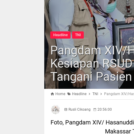
Headline
TNI
Pangdam XIV/H
Kesiapan RSUD
Tangani Pasien
Home
Headline
TNI
Pangdam XIV/Hasa
Rusli Cikoang
20:56:00
Foto, Pangdam XIV/ Hasanuddi
Makassar T