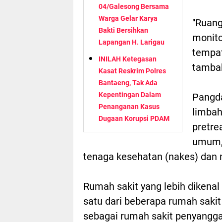
04/Galesong Bersama
Warga Gelar Karya
"Ruang
Bakti Bersihkan
monito
Lapangan H. Larigau
tempat
INILAH Ketegasan
tamba
Kasat Reskrim Polres
Bantaeng, Tak Ada
Kepentingan Dalam
Pangd
Penanganan Kasus
limbah
Dugaan Korupsi PDAM
pretr
umum, 
tenaga kesehatan (nakes) dan 
Rumah sakit yang lebih diken
satu dari beberapa rumah sakit
sebagai rumah sakit penyangga