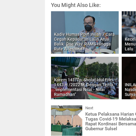
You Might Also Like:
Kadiv Humas Polri Inilah 7 Cara
Cegah Kepadatan Lalin Arus
Kecel
Balik: One Way, RAMS Hingga
Menur
Rute Alternatif
Lalu
Korem 141/Tp, Sholat Idul Fitri
1443 H /2022 M, Dengan Tema
INILA
“Implementasi Nilai - Nilai
Nasde
Ramadhan"
Surya
Next
Ketua Pelaksana Harian
Tugas Covid-19 Melaks
Rapat Kordinasi Bersam
Gubernur Sulsel