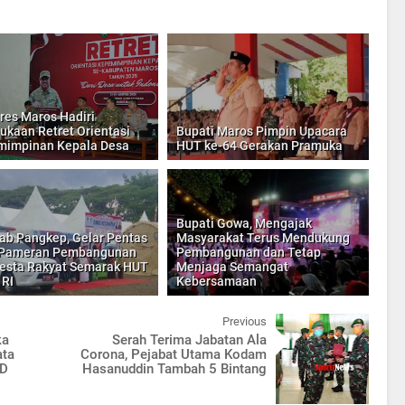
res Maros Hadiri
kaan Retret Orientasi
Bupati Maros Pimpin Upacara
mimpinan Kepala Desa
HUT ke-64 Gerakan Pramuka
Bupati Gowa, Mengajak
b Pangkep, Gelar Pentas
Masyarakat Terus Mendukung
, Pameran Pembangunan
Pembangunan dan Tetap
esta Rakyat Semarak HUT
Menjaga Semangat
 RI
Kebersamaan
Previous
ka
Serah Terima Jabatan Ala
ata
Corona, Pejabat Utama Kodam
AD
Hasanuddin Tambah 5 Bintang