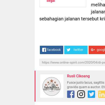
Ilegal
meliha
jalana
sebahagian jalanan tersebut krik
facebook
twitter
goog
Rusli Cikoang
Fusce justo lacus, sagitti
gravida quam a auctor. Et