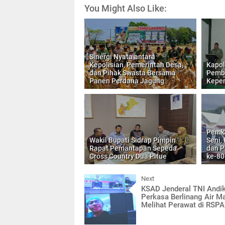
You Might Also Like:
Sinergi Nyata antara
Kepolisian, Pemerintah Desa,
Kapol
dan Pihak Swasta Bersama
Pembu
Panen Perdana Jagung
Kepe
Pemka
Wakil Bupati Sidrap Pimpin
Seni
Rapat Pemantapan Sepeda
dan P
Cross Country Dua Pitue
ke-80
Next
KSAD Jenderal TNI Andi
Perkasa Berlinang Air M
Melihat Perawat di RSP