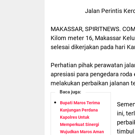
Jalan Perintis Ker
MAKASSAR, SPIRITNEWS. COM.-
Kilom meter 16, Makassar Kelu
selesai dikerjakan pada hari K
Perhatian pihak perawatan jal
apresiasi para pengedara roda
melakukan perbaikan jalanan te
Baca juga:
Bupati Maros Terima
Semen
Kunjungan Perdana
ini, te
Kapolres Untuk
perbai
Memperkuat Sinergi
timbul
Wujudkan Maros Aman