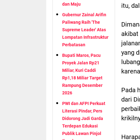
dan Maju
itu, da
Gubernur Zainal Arifin
Paliwang Raih 'The
Dimana
Supreme Leader' Atas
akibat
Lompatan Infrastruktur
jalana
Perbatasan
yang d
Bupati Maros, Pacu
lubang
Proyek Jalan Rp21
karena
Miliar, Kuri Caddi
Rp1,18 Miliar Target
Rampung Desember
Pada h
2026
dari D
PWI dan AFPI Perkuat
perbai
Literasi Pindar, Pers
krikiln
Didorong Jadi Garda
Terdepan Edukasi
Publik Lawan Pinjol
Harapa