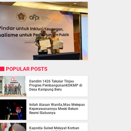
POPULAR POSTS
Dandim 1426 Takalar Tinjau
Progres PembangunanKDKMP di
Desa Kampung Beru
Inilah Alasan Wanita,Mau Melepas
Keperawanannya Meski Belum
Resmi Statusnya
Kapolda Sulsel Melayat Korban