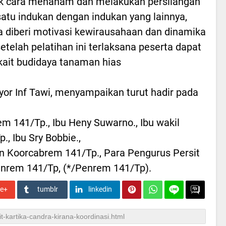
k cara menanam dan melakukan persilangan
satu indukan dengan indukan yang lainnya,
ga diberi motivasi kewirausahaan dan dinamika
telah pelatihan ini terlaksana peserta dapat
ait budidaya tanaman hias
r Inf Tawi, menyampaikan turut hadir pada
m 141/Tp., Ibu Heny Suwarno., Ibu wakil
, Ibu Sry Bobbie.,
an Koorcabrem 141/Tp., Para Pengurus Persit
enrem 141/Tp, (*/Penrem 141/Tp).
le+
tumblr
linkedin