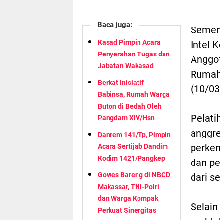
Baca juga:
Sement
Kasad Pimpin Acara
Intel 
Penyerahan Tugas dan
Anggot
Jabatan Wakasad
Rumah 
Berkat Inisiatif
(10/03
Babinsa, Rumah Warga
Buton di Bedah Oleh
Pelati
Pangdam XIV/Hsn
anggre
Danrem 141/Tp, Pimpin
perken
Acara Sertijab Dandim
Kodim 1421/Pangkep
dan pe
Gowes Bareng di NBOD
dari s
Makassar, TNI-Polri
dan Warga Kompak
Selain
Perkuat Sinergitas