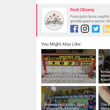
Rusli Cikoang
Fusce justo lacus, sagitti
gravida quam a auctor. Et
You Might Also Like:
Kapolsek Pallangga Gowa,
Kelua
Jelang Pemilu 2019, Pasang
Mansy
Papan Penghitungan Hari
Kapol
Semarak Hari Kedua Open
Tim K
Turnamen Bulutangkis
Menan