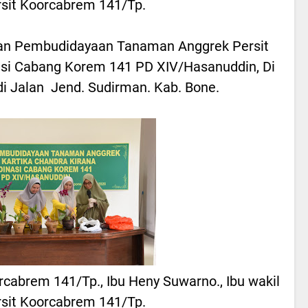
rsit Koorcabrem 141/Tp.
ihan Pembudidayaan Tanaman Anggrek Persit
asi Cabang Korem 141 PD XIV/Hasanuddin, Di
di Jalan Jend. Sudirman. Kab. Bone.
rcabrem 141/Tp., Ibu Heny Suwarno., Ibu wakil
rsit Koorcabrem 141/Tp.