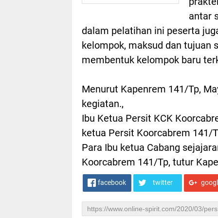
prakte
antar 
dalam pelatihan ini peserta ju
kelompok, maksud dan tujuan se
membentuk kelompok baru terk
Menurut Kapenrem 141/Tp, Mayo
kegiatan.,
Ibu Ketua Persit KCK Koorcabre
ketua Persit Koorcabrem 141/Tp.
Para Ibu ketua Cabang sejajar
Koorcabrem 141/Tp, tutur Kap
facebook
twitter
goog