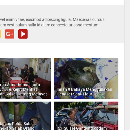
s vel enim vitae, euismod adipiscing ligula. Maecenas cursus
iam vestibulum nulla id diam consectetur condimentum.
rga Almarhuma Lauru
ur, Terkejut Melihat
Inilah 9 Bahaya Menggunakan
da Sulsel Datang Melayat
Headset Saat Tidur
husus Polda Sulsel,
gkap Salah Orang
IOF Sulsel Gandeng Kodam