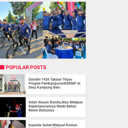
POPULAR POSTS
Dandim 1426 Takalar Tinjau
Progres PembangunanKDKMP di
Desa Kampung Beru
Inilah Alasan Wanita,Mau Melepas
Keperawanannya Meski Belum
Resmi Statusnya
Kapolda Sulsel Melayat Korban