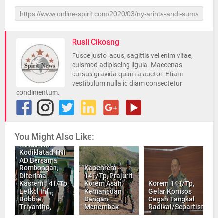
Rusli Cikoang
Fusce justo lacus, sagittis vel enim vitae,
euismod adipiscing ligula. Maecenas
cursus gravida quam a auctor. Etiam
vestibulum nulla id diam consectetur
condimentum.
You Might Also Like:
Ketua Tim
Kodiklatad TNI
AD Bersama
Rombongan,
Kapenrem
Diterima
141/Tp, Prajurit
Kasrem 141/Tp
Korem Asah
Korem 141/Tp,
Letkol Inf
Kemanpuan
Gelar Komsos
Bobbie
Dengan
Cegah Tangkal
Triyantho,
Menembak
Radikal/Separtisme