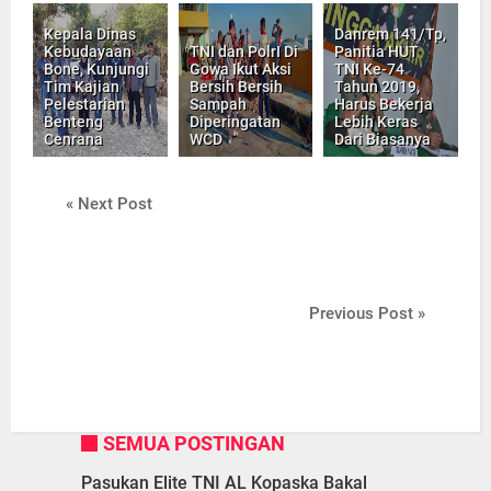
Kepala Dinas
Danrem 141/Tp,
Kebudayaan
TNI dan PolrI Di
Panitia HUT
Bone, Kunjungi
Gowa Ikut Aksi
TNI Ke-74
Tim Kajian
Bersih Bersih
Tahun 2019,
Pelestarian
Sampah
Harus Bekerja
Benteng
Diperingatan
Lebih Keras
Cenrana
WCD
Dari Biasanya
« Next Post
Previous Post »
SEMUA POSTINGAN
Pasukan Elite TNI AL Kopaska Bakal