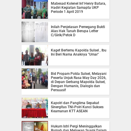
Mabesad Kolenel Inf Henry Batara,
Hadiri Kegiatan Samapta UKP
Periode 1 April 2019
Inilah Penjelasan Pemegang Bukti
Alas Hak Tanah Berupa Letter
C/Girik/Petok D
Kaget Bertemu Kapolda Sulsel , Ibu
Ini Beri Nama Anaknya "Umar"
Bid Propam Polda Sulsel, Melayani
Peserta Unjuk Rasa May Day 2026,
di Depan Gerbang Mapolda Sulsel,
Dengan Humanis, Dialogis dan
Persuasif
Kapolri dan Panglima Sepakat
Sinergitas TNI-Polri Kunci Sukses
Keamanan KTT ASEAN
Hukum Istri Pergi Meninggalkan
Rumah dan Melawan Suami Dalam