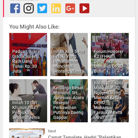
You Might Also Like:
Paduan Suara
Inilah Aksi 5 Hal
Forum Honorer
Disdik Sulsel,
Lelaki Yang
K2 (FHK2I),
Raih Uang
Benar-Benar
Gelar Aksi
Tunai Rp. 30
Mencintai
Damai di DPRD
Juta
Seorang Wanita
Bone
Balon Walikota
Keluarga Besar
Makassar UQ,
Mansyur, SH,
Ngopi Bareng
Apresiasi Acara
Mantan Ketua
Inilah 10 Ciri
Resepsi
DPRD
Khusus Pria
Perkawinan
Makassar,
Penyuka
Putrinya Daeng
Farouk M Beta
Sesama Jenis
Gappar
(Aru)
Next
Camat Tamalate, Hadiri "Pelantikan