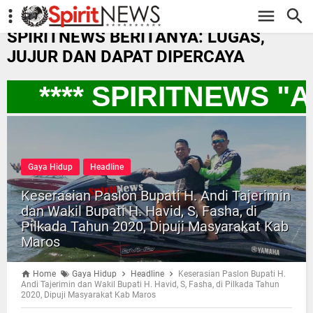
-->
SPIRITNEWS BERITANYA: LUGAS,
JUJUR DAN DAPAT DIPERCAYA
**** SPIRITNEWS "
Gaya Hidup
Headline
Keserasian Paslon Bupati H. Andi Tajerimin
dan Wakil Bupati H. Havid, S, Fasha, di
Pilkada Tahun 2020, Dipuji Masyarakat Kab
Maros
Home
Gaya Hidup
Headline
Keserasian Paslon Bupati H.
Andi Tajerimin dan Wakil Bupati H. Havid, S, Fasha, di Pilkada Tahun
2020, Dipuji Masyarakat Kab Maros