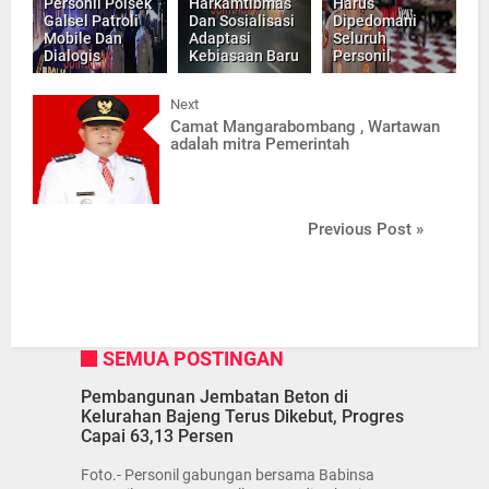
Personil Polsek
Harkamtibmas
Harus
Galsel Patroli
Dan Sosialisasi
Dipedomani
Mobile Dan
Adaptasi
Seluruh
Dialogis
Kebiasaan Baru
Personil
Next
Camat Mangarabombang , Wartawan
adalah mitra Pemerintah
Previous Post »
SEMUA POSTINGAN
Pembangunan Jembatan Beton di
Kelurahan Bajeng Terus Dikebut, Progres
Capai 63,13 Persen
Foto.- Personil gabungan bersama Babinsa