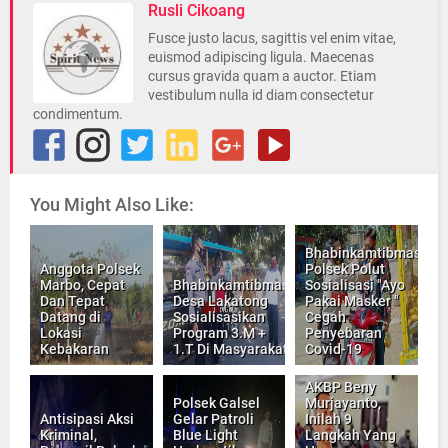
Rusli Cikoang
Fusce justo lacus, sagittis vel enim vitae,
euismod adipiscing ligula. Maecenas
cursus gravida quam a auctor. Etiam
vestibulum nulla id diam consectetur
condimentum.
You Might Also Like:
Bhabinkamtibmas
Anggota Polsek
Polsek Polut
Marbo, Cepat
Bhabinkamtibmas
Sosialisasi "Ayo
Dan Tepat
Desa Lakatong
Pakai Masker "
Datang di
Sosialisasikan
Cegah
Lokasi
Program 3.M +
Penyebaran
Kebakaran
1.T Di Masyarakat
Covid-19
AKBP Beny
Polsek Galsel
Murjayanto,
Antisipasi Aksi
Gelar Patroli
Inilah 9
Kriminal,
Blue Light
Langkah Yang