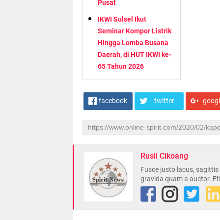
Pusat
IKWI Sulsel Ikut
Seminar Kompor Listrik
Hingga Lomba Busana
Daerah, di HUT IKWI ke-
65 Tahun 2026
facebook
twitter
goog
Rusli Cikoang
Fusce justo lacus, sagitti
gravida quam a auctor. Et