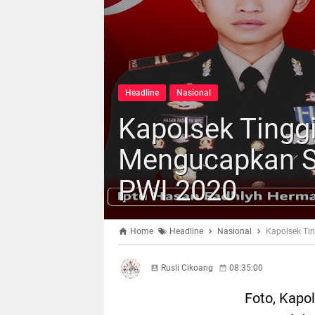
Headline
Nasional
Kapolsek Tingg
Mengucapkan 
PWI 2020
Home
Headline
Nasional
Kapolsek Ti
Rusli Cikoang
08:35:00
Foto, Kapo