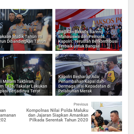
Bagikan Baksos Bareng
akaan Mudik Tahun Ini
Mahasiswa dan Pemuda,
un Dibandingkan Tahun
Kapolri: Teruslah Berkontribusi
Terbaik untuk Bangsa
Kapolri Berharap Ada
li Malam Takbiran,
Penambahan Kapal dan
m 1426/Takalar Lakukan
Dermaga Urai Kepadatan di
ipasi Terjadinya Teror
Pelabuhan Merak
Previous
pan
Kompolnas Nilai Polda Maluku
ngamanan
dan Jajaran Siapkan Amankan
202
Pilkada Serentak Tahun 2020