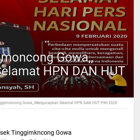
imoncong Gowa,,
Selamat HPN DAN HUT
nggimoncong Gowa,, Mengucapkan Selamat HPN DAN HUT PWI 2020
lsek Tinggimkncong Gowa