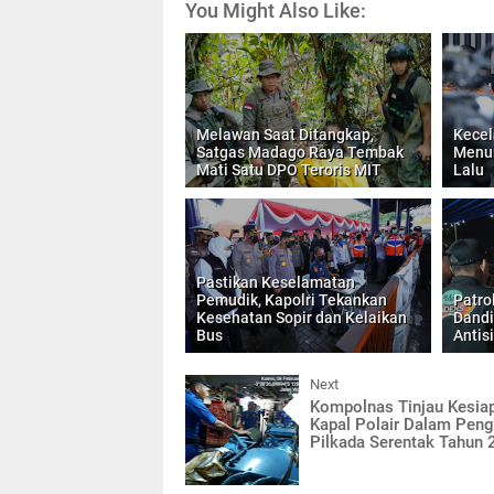
You Might Also Like:
Melawan Saat Ditangkap,
Kecel
Satgas Madago Raya Tembak
Menur
Mati Satu DPO Teroris MIT
Lalu
Pastikan Keselamatan
Pemudik, Kapolri Tekankan
Patro
Kesehatan Sopir dan Kelaikan
Dandi
Bus
Antis
Next
Kompolnas Tinjau Kesia
Kapal Polair Dalam Pe
Pilkada Serentak Tahun 