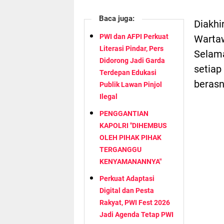
Baca juga:
Diakhi
PWI dan AFPI Perkuat
Wartaw
Literasi Pindar, Pers
Selama
Didorong Jadi Garda
setiap
Terdepan Edukasi
berasny
Publik Lawan Pinjol
Ilegal
PENGGANTIAN
KAPOLRI "DIHEMBUS
OLEH PIHAK PIHAK
TERGANGGU
KENYAMANANNYA"
Perkuat Adaptasi
Digital dan Pesta
Rakyat, PWI Fest 2026
Jadi Agenda Tetap PWI