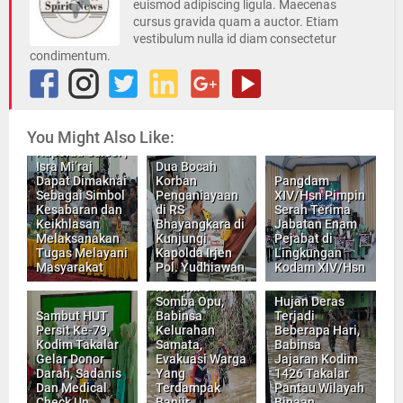
euismod adipiscing ligula. Maecenas
cursus gravida quam a auctor. Etiam
vestibulum nulla id diam consectetur
condimentum.
You Might Also Like:
Kapolda Sulsel ,
Isra Mi’raj
Dua Bocah
Dapat Dimaknai
Korban
Pangdam
Sebagai Simbol
Penganiayaan
XIV/Hsn Pimpin
Kesabaran dan
di RS
Serah Terima
Keikhlasan
Bhayangkara di
Jabatan Enam
Melaksanakan
Kunjungi
Pejabat di
Tugas Melayani
Kapolda Irjen
Lingkungan
Masyarakat
Pol. Yudhiawan
Kodam XIV/Hsn
Koramil 01
Somba Opu,
Hujan Deras
Sambut HUT
Babinsa
Terjadi
Persit Ke-79,
Kelurahan
Beberapa Hari,
Kodim Takalar
Samata,
Babinsa
Gelar Donor
Evakuasi Warga
Jajaran Kodim
Darah, Sadanis
Yang
1426 Takalar
Dan Medical
Terdampak
Pantau Wilayah
Check Up
Banjir
Binaan