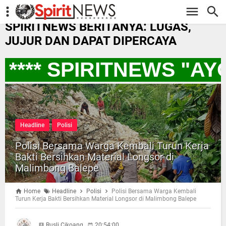
-->
SPIRITNEWS BERITANYA: LUGAS,
JUJUR DAN DAPAT DIPERCAYA
**** SPIRITNEWS "A
Headline
Polisi
Polisi Bersama Warga Kembali Turun Kerja
Bakti Bersihkan Material Longsor di
Malimbong Balepe
Home
Headline
Polisi
Polisi Bersama Warga Kembali
Turun Kerja Bakti Bersihkan Material Longsor di Malimbong Balepe
Rusli Cikoang
20:54:00