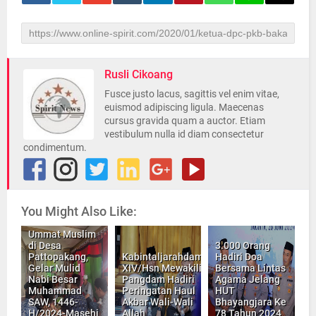
Rusli Cikoang
Fusce justo lacus, sagittis vel enim vitae,
euismod adipiscing ligula. Maecenas
cursus gravida quam a auctor. Etiam
vestibulum nulla id diam consectetur
condimentum.
You Might Also Like:
Ummat Muslim
di Desa
3.000 Orang
Pattopakang,
Kabintaljarahdam
Hadiri Doa
Gelar Mulid
XIV/Hsn Mewakili
Bersama Lintas
Nabi Besar
Pangdam Hadiri
Agama Jelang
Muhammad
Peringatan Haul
HUT
SAW, 1446-
Akbar Wali-Wali
Bhayangjara Ke
H/2024-Masehi
Allah
78 Tahun 2024