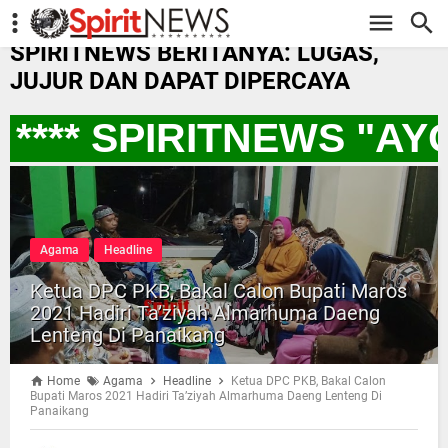
-->
SPIRITNEWS BERITANYA: LUGAS,
JUJUR DAN DAPAT DIPERCAYA
*** SPIRITNEWS "AY
Agama
Headline
Ketua DPC PKB, Bakal Calon Bupati Maros
2021 Hadiri Ta’ziyah Almarhuma Daeng
Lenteng Di Panaikang
Home
Agama
Headline
Ketua DPC PKB, Bakal Calon
Bupati Maros 2021 Hadiri Ta’ziyah Almarhuma Daeng Lenteng Di
Panaikang