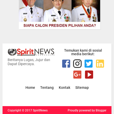
Temukan kami di sosial
media berikut:
Beritanya Lugas, Jujur dan
Dapat Dipercaya.
Home
Tentang
Kontak
Sitemap
Copyright ©
2017
SpiritNews
Proudly powered
by Blogger