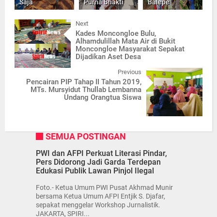
Saja
Purna Bhakti ⁣
Balepe
Next
Kades Moncongloe Bulu,
Alhamdulillah Mata Air di Bukit
Moncongloe Masyarakat Sepakat
Dijadikan Aset Desa
Previous
Pencairan PIP Tahap II Tahun 2019,
MTs. Mursyidut Thullab Lembanna
Undang Orangtua Siswa
SEMUA POSTINGAN
PWI dan AFPI Perkuat Literasi Pindar,
Pers Didorong Jadi Garda Terdepan
Edukasi Publik Lawan Pinjol Ilegal
Foto.- Ketua Umum PWI Pusat Akhmad Munir
bersama Ketua Umum AFPI Entjik S. Djafar,
sepakat menggelar Workshop Jurnalistik.
JAKARTA, SPIRI...