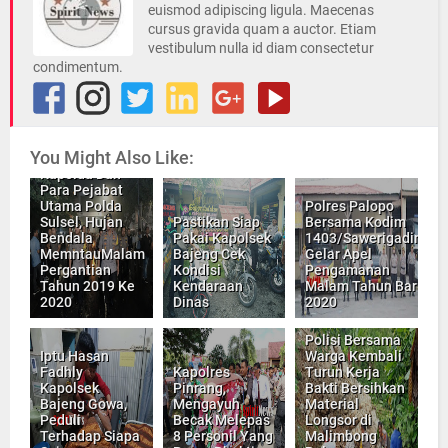
euismod adipiscing ligula. Maecenas
cursus gravida quam a auctor. Etiam
vestibulum nulla id diam consectetur
condimentum.
You Might Also Like:
Kapolda Dan
Para Pejabat
Utama Polda
Polres Palopo
Sulsel, Hujan
Pastikan Siap
Bersama Kodim
Bendala
Pakai Kapolsek
1403/Sawerigading,
MemntauMalam
Bajeng Cek
Gelar Apel
Pergantian
Kondisi
Pengamanan
Tahun 2019 Ke
Kendaraan
Malam Tahun Baru
2020
Dinas
2020
Polisi Bersama
Iptu Hasan
Warga Kembali
Fadhly
Kapolres
Turun Kerja
Kapolsek
Pinrang,
Bakti Bersihkan
Bajeng Gowa,
Mengayuh
Material
Peduli
Becak Melepas
Longsor di
Terhadap Siapa
8 Personil Yang
Malimbong