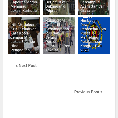
Kapolres Maros
Berlanjut ke
Bercampur
Meninjau
Dukungan di
Ayam Gambar
Lokasi Karhutla
Pilpres
Gravatar
INILAH
Kabag SDM,
Himbauan
INILAH, Jaksa
Gelar Uji
Dewan
KPK: Keluarkan
Kesamaptaan
Penasehat PWI
Kata Kotor-
PJU dan
Pusat
Lempar Mik,
Seluruh
Menjelang
Lukas Enembe
Personil
Pelaksanaan
Hina
Jajaran Polres
Kongres PWI
Pengadilan
Takalar
2023
« Next Post
Previous Post »