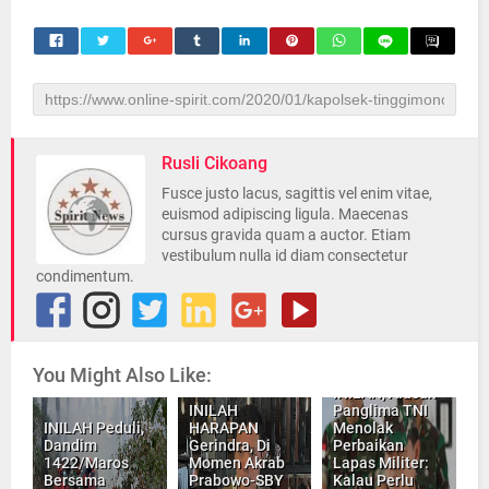
Rusli Cikoang
Fusce justo lacus, sagittis vel enim vitae,
euismod adipiscing ligula. Maecenas
cursus gravida quam a auctor. Etiam
vestibulum nulla id diam consectetur
condimentum.
You Might Also Like:
INILAH, Alasan
INILAH
Panglima TNI
INILAH Peduli,
HARAPAN
Menolak
Dandim
Gerindra, Di
Perbaikan
1422/Maros
Momen Akrab
Lapas Militer:
Bersama
Prabowo-SBY
Kalau Perlu