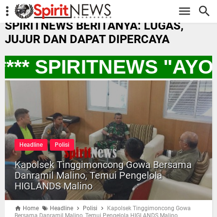
-->
SPIRITNEWS BERITANYA: LUGAS,
JUJUR DAN DAPAT DIPERCAYA
*** SPIRITNEWS "AY
Headline
Polisi
Kapolsek Tinggimoncong Gowa Bersama
Danramil Malino, Temui Pengelola
HIGLANDS Malino
Home
Headline
Polisi
Kapolsek Tinggimoncong Gowa
Bersama Danramil Malino, Temui Pengelola HIGLANDS Malino