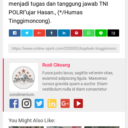
menjadi tugas dan tanggung jawab TNI
POLRI"ujar Hasan., (*/Humas
Tinggimoncong).
Rusli Cikoang
Fusce justo lacus, sagittis vel enim vitae,
euismod adipiscing ligula. Maecenas
cursus gravida quam a auctor. Etiam
vestibulum nulla id diam consectetur
condimentum.
Upaya
You Might Also Like:
Memutus Mata
Rantai