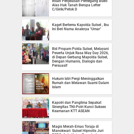
Inilah Penjelasan Pemegang Bukti
Alas Hak Tanah Berupa Letter
C/Girik/Petok D
Kaget Bertemu Kapolda Sulsel , Ibu
Ini Beri Nama Anaknya "Umar"
Bid Propam Polda Sulsel, Melayani
Peserta Unjuk Rasa May Day 2026,
di Depan Gerbang Mapolda Sulsel,
Dengan Humanis, Dialogis dan
Persuasif
Hukum Istri Pergi Meninggalkan
Rumah dan Melawan Suami Dalam
Islam
Kapolri dan Panglima Sepakat
Sinergitas TNI-Polri Kunci Sukses
Keamanan KTT ASEAN
Magis Merah-Emas Toraja di
Manokwari: Sulsel Hipnotis Juri