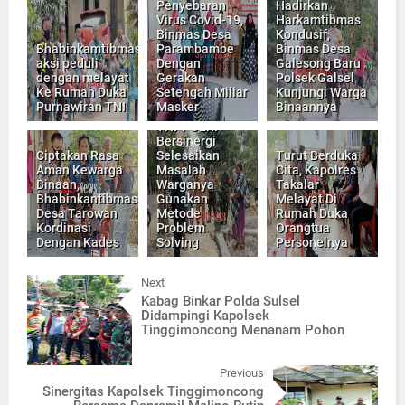
Penyebaran
Hadirkan
Virus Covid-19,
Harkamtibmas
Binmas Desa
Kondusif,
Bhabinkamtibmas
Parambambe
Binmas Desa
aksi peduli
Dengan
Galesong Baru
dengan melayat
Gerakan
Polsek Galsel
Ke Rumah Duka
Setengah Miliar
Kunjungi Warga
Purnawiran TNI
Masker
Binaannya
TNI-POLRI
Bersinergi
Ciptakan Rasa
Selesaikan
Turut Berduka
Aman Kewarga
Masalah
Cita, Kapolres
Binaan,
Warganya
Takalar
Bhabinkantibmas
Gunakan
Melayat Di
Desa Tarowan
Metode
Rumah Duka
Kordinasi
Problem
Orangtua
Dengan Kades
Solving
Personelnya
Next
Kabag Binkar Polda Sulsel
Didampingi Kapolsek
Tinggimoncong Menanam Pohon
Previous
Sinergitas Kapolsek Tinggimoncong