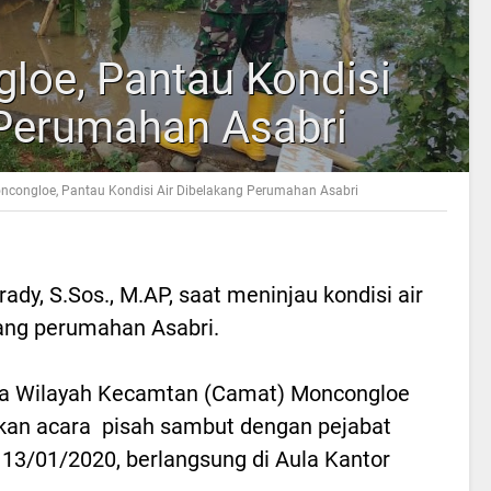
oe, Pantau Kondisi
 Perumahan Asabri
congloe, Pantau Kondisi Air Dibelakang Perumahan Asabri
dy, S.Sos., M.AP, saat meninjau kondisi air
ang perumahan Asabri.
ala Wilayah Kecamtan (Camat) Moncongloe
nakan acara pisah sambut dengan pejabat
 13/01/2020, berlangsung di Aula Kantor