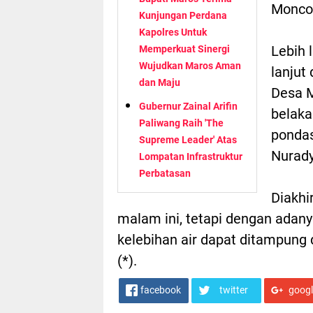
Moncon
Kunjungan Perdana
Kapolres Untuk
Lebih 
Memperkuat Sinergi
Wujudkan Maros Aman
lanjut
dan Maju
Desa M
Gubernur Zainal Arifin
belaka
Paliwang Raih 'The
pondas
Supreme Leader' Atas
Nurady
Lompatan Infrastruktur
Perbatasan
Diakhi
malam ini, tetapi dengan adan
kelebihan air dapat ditampung
(*).
facebook
twitter
goog