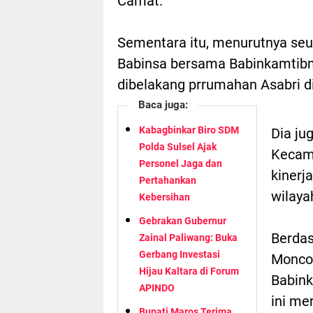
Camat.
Sementara itu, menurutnya seu
Babinsa bersama Babinkamtibm
dibelakang prrumahan Asabri d
Baca juga:
Kabagbinkar Biro SDM
Dia j
Polda Sulsel Ajak
Kecam
Personel Jaga dan
kinerj
Pertahankan
wilaya
Kebersihan
Gebrakan Gubernur
Berdas
Zainal Paliwang: Buka
Gerbang Investasi
Moncon
Hijau Kaltara di Forum
Babin
APINDO
ini me
Bupati Maros Terima