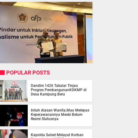
POPULAR POSTS
Dandim 1426 Takalar Tinjau
Progres PembangunanKDKMP di
Desa Kampung Beru
Inilah Alasan Wanita,Mau Melepas
Keperawanannya Meski Belum
Resmi Statusnya
Kapolda Sulsel Melayat Korban