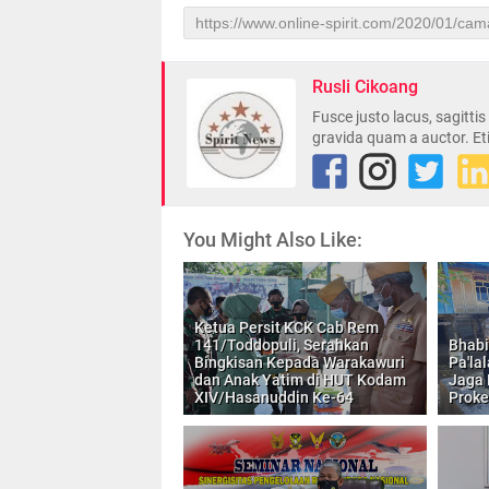
Rusli Cikoang
Fusce justo lacus, sagitti
gravida quam a auctor. Et
You Might Also Like:
Ketua Persit KCK Cab Rem
141/Toddopuli, Serahkan
Bhabi
Bingkisan Kepada Warakawuri
Pa'la
dan Anak Yatim di HUT Kodam
Jaga 
XIV/Hasanuddin Ke-64
Proke