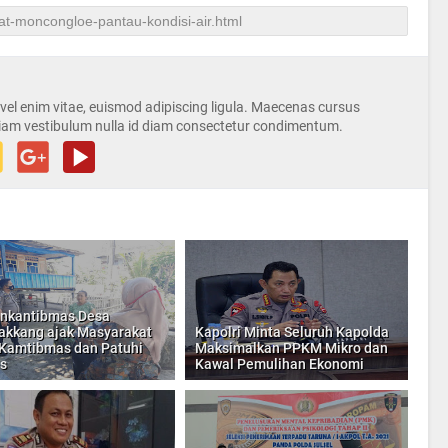
s vel enim vitae, euismod adipiscing ligula. Maecenas cursus
iam vestibulum nulla id diam consectetur condimentum.
nkantibmas Desa
lakkang ajak Masyarakat
Kapolri Minta Seluruh Kapolda
Kamtibmas dan Patuhi
Maksimalkan PPKM Mikro dan
s
Kawal Pemulihan Ekonomi