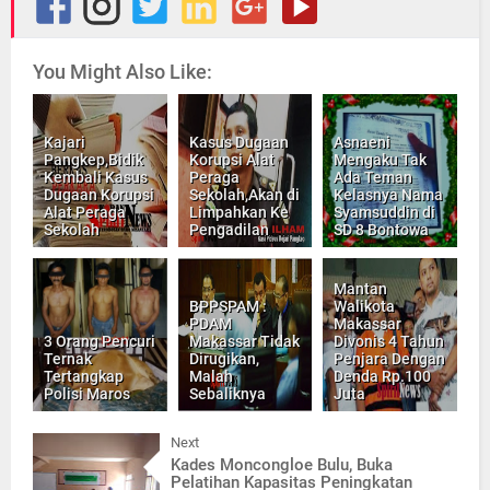
You Might Also Like:
Kajari
Kasus Dugaan
Asnaeni
Pangkep,Bidik
Korupsi Alat
Mengaku Tak
Kembali Kasus
Peraga
Ada Teman
Dugaan Korupsi
Sekolah,Akan di
Kelasnya Nama
Alat Peraga
Limpahkan Ke
Syamsuddin di
Sekolah
Pengadilan
SD 8 Bontowa
Mantan
BPPSPAM :
Walikota
PDAM
Makassar
3 Orang Pencuri
Makassar Tidak
Divonis 4 Tahun
Ternak
Dirugikan,
Penjara Dengan
Tertangkap
Malah
Denda Rp.100
Polisi Maros
Sebaliknya
Juta
Next
Kades Moncongloe Bulu, Buka
Pelatihan Kapasitas Peningkatan