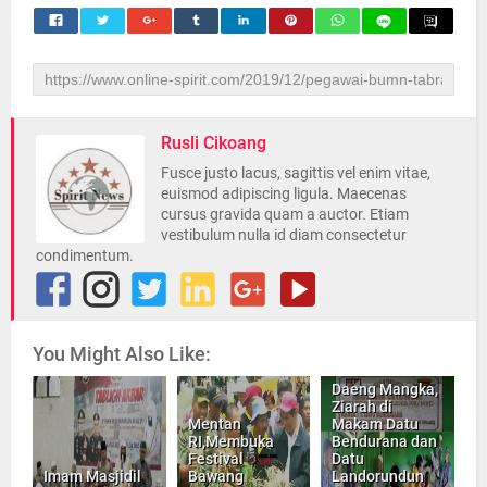
Rusli Cikoang
Fusce justo lacus, sagittis vel enim vitae,
euismod adipiscing ligula. Maecenas
cursus gravida quam a auctor. Etiam
vestibulum nulla id diam consectetur
condimentum.
You Might Also Like:
Daeng Mangka,
Ziarah di
Mentan
Makam Datu
RI,Membuka
Bendurana dan
Festival
Datu
Imam Masjidil
Bawang
Landorundun