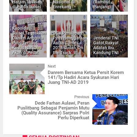
Haram,Tauziah
Nasional di
(Rambut
di Polda Sulsel
Enrekang
Panjang)
Kapolda
Sulsel,Tegaskkan
OCA,Persiapan
Oknum Anggota
Penyelenggaraan
Jenderal TNI
Polri Terlibat
Asian Games
Gatot,Rakyat
Kasus Narkoba
2018 Sudah ‘On
Adalah Ibu
Akan di Pecat
the Track’
Kandung TNI
Next
Danrem Bersama Ketua Persit Korem
141/Tp Hadiri Acara Syukuran Hari
Juang TNI-AD 2019
Previous
Dede Farhan Aulawi, Peran
Puslitbang Sebagai Penjamin Mutu
(Quality Assurance) Sarpras Polri
Perlu Diperkuat