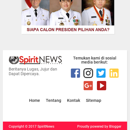
Temukan kami di sosial
media berikut:
Beritanya Lugas, Jujur dan
Dapat Dipercaya.
Home
Tentang
Kontak
Sitemap
Copyright ©
2017
SpiritNews
Proudly powered
by Blogger