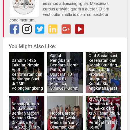
euismod adipiscing ligula. Maecenas
cursus gravida quam a auctor. Etiam
vestibulum nulla id diam consectetur
condimentum.
You Might Also Like:
Dandim
1422/Maros,
Gagal
Giat Sosialisasi
Dandim 1426
Pengibaran
Kesehatan dan
Takalar Pimpin
Bendara Merah
Cegah Stunting,
Apel
Putih, di
Sudah Jadi
Kehormatan dan
Upacara HUT
Program
Renungan Suci
Ke-80 RI,
Unggulan
di TMP
Mamasa,
Kepala Staf
Polongbangkeng
Sulawesi Barat
Angkatan Darat
Pangdam
XIV/Hsn
Dansat Brimob
Bersama Ketua
Polda Sulsel,
Persit KCK PD
Berikan Materi
Ngopi Bareng
XIV/Hasanuddin,
Kepada Siswa
Dengan Awak
Ikut Upacara
Diktukba Polri
Media Ini Yang
Peringatan HUT
T.A 2025 di SPN
Disampaikan
Ke-80