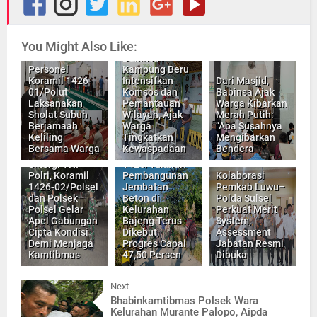
You Might Also Like:
Babinsa
Personel
Kampung Beru
Koramil 1426-
Intensifkan
Dari Masjid,
01/Polut
Komsos dan
Babinsa Ajak
Laksanakan
Pemantauan
Warga Kibarkan
Sholat Subuh
Wilayah, Ajak
Merah Putih:
Berjamaah
Warga
“Apa Susahnya
Keliling
Tingkatkan
Mengibarkan
Bersama Warga
Kewaspadaan
Bendera
Dandim
Sinergi TNI-
1426/Takalar:
Polri, Koramil
Pembangunan
Kolaborasi
1426-02/Polsel
Jembatan
Pemkab Luwu–
dan Polsek
Beton di
Polda Sulsel
Polsel Gelar
Kelurahan
Perkuat Merit
Apel Gabungan
Bajeng Terus
System,
Cipta Kondisi
Dikebut,
Assessment
Demi Menjaga
Progres Capai
Jabatan Resmi
Kamtibmas
47,50 Persen
Dibuka
Next
Bhabinkamtibmas Polsek Wara
Kelurahan Murante Palopo, Aipda