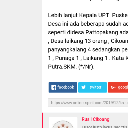
Lebih lanjut Kepala UPT Puske
Desa ini ada beberapa sudah a
seperti didesa Pattopakang ad
, Desa laikang 13 orang , Cikoa
panyangkalang 4 sedangkan pe
1 , Punaga 1 , Laikang 1 . Kat
Putra.SKM. (*/Nr).
facebook
twitter
goog
Rusli Cikoang
Fusce justo lacus, sagitti