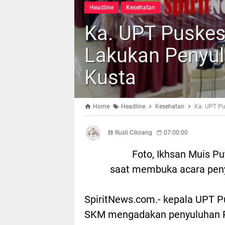
Headline
Kesehatan
Ka. UPT Puske
Lakukan Penyul
Kusta
Home
Headline
Kesehatan
Ka. UPT Pu
Rusli Cikoang
07:00:00
Foto,
Ikhsan Muis Pu
saat membuka acara peny
SpiritNews.com.- kepala UPT P
SKM mengadakan penyuluhan P