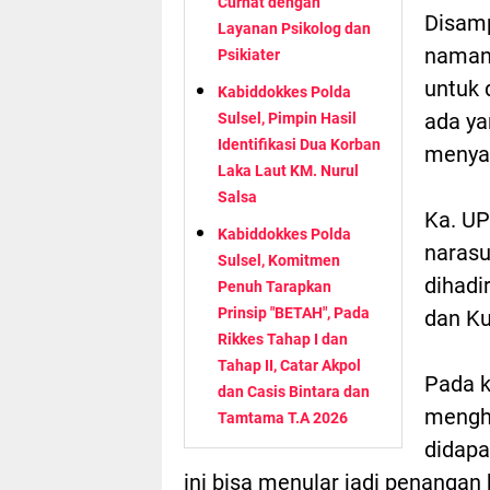
Curhat dengan
Disamp
Layanan Psikolog dan
namany
Psikiater
untuk 
Kabiddokkes Polda
ada ya
Sulsel, Pimpin Hasil
Identifikasi Dua Korban
menyam
Laka Laut KM. Nurul
Salsa
Ka. U
Kabiddokkes Polda
narasu
Sulsel, Komitmen
dihadi
Penuh Tarapkan
Prinsip "BETAH", Pada
dan Ku
Rikkes Tahap I dan
Tahap II, Catar Akpol
Pada k
dan Casis Bintara dan
mengha
Tamtama T.A 2026
didapa
ini bisa menular jadi penangan 