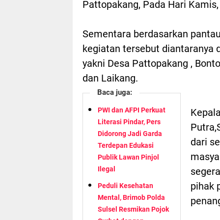
Pattopakang, Pada Hari Kamis,
Sementara berdasarkan pantaua
kegiatan tersebut diantaranya 
yakni Desa Pattopakang , Bonto
dan Laikang.
Baca juga:
PWI dan AFPI Perkuat
Kepal
Literasi Pindar, Pers
Putra
Didorong Jadi Garda
dari s
Terdepan Edukasi
masyar
Publik Lawan Pinjol
Ilegal
segera
pihak 
Peduli Kesehatan
Mental, Brimob Polda
penan
Sulsel Resmikan Pojok