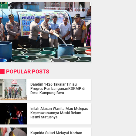
POPULAR POSTS
Dandim 1426 Takalar Tinjau
Progres PembangunanKDKMP di
Desa Kampung Beru
Inilah Alasan Wanita,Mau Melepas
Keperawanannya Meski Belum
Resmi Statusnya
Kapolda Sulsel Melayat Korban