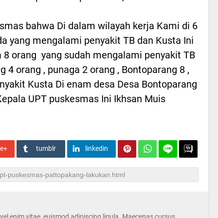
smas bahwa Di dalam wilayah kerja Kami di 6
da yang mengalami penyakit TB dan Kusta Ini
a 8 orang yang sudah mengalami penyakit TB
ng 4 orang , punaga 2 orang , Bontoparang 8 ,
nyakit Kusta Di enam desa Desa Bontoparang
a Kepala UPT puskesmas Ini Ikhsan Muis
le+
tumblr
linkedin
s vel enim vitae, euismod adipiscing ligula. Maecenas cursus