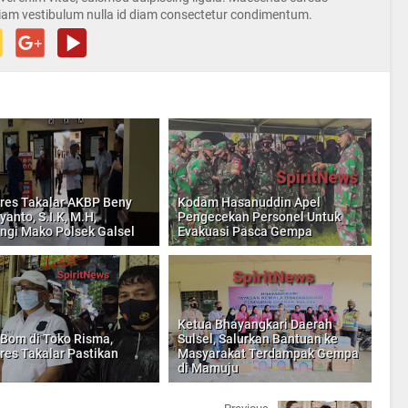
iam vestibulum nulla id diam consectetur condimentum.
res Takalar AKBP Beny
Kodam Hasanuddin Apel
anto, S.I.K, M.H,
Pengecekan Personel Untuk
ngi Mako Polsek Galsel
Evakuasi Pasca Gempa
Ketua Bhayangkari Daerah
 Bom di Toko Risma,
Sulsel, Salurkan Bantuan ke
res Takalar Pastikan
Masyarakat Terdampak Gempa
di Mamuju