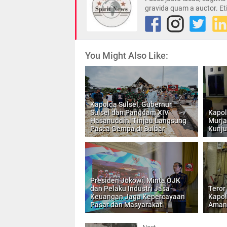
gravida quam a auctor. Et
You Might Also Like:
Kapolda Sulsel, Gubernur
Sulsel dan Pangdam XIV
Kapol
Hasanuddin, Tinjau Langsung
Murjay
Pasca Gempa di Sulbar
Kunju
Presiden Jokowi, Minta OJK
dan Pelaku Industri Jasa
Teror
Keuangan Jaga Kepercayaan
Kapol
Pasar dan Masyarakat
Aman