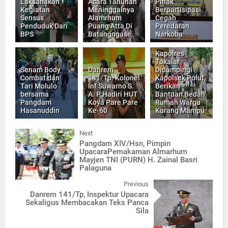
Laksanakan
Acara Tahunan
Pihak
Kegiatan
Meninggalnya
Berpartisipasi
Sensus
Alamrhum
Cegah
Penduduk Dari
Puang Atta Di
Peredaran
BPS
Batangngase
Narkoba
Kapolres
Takalar
Senam Body
Danrem
Didampingi
Combat dan
141/Tp. Kolonel
Kapolsek Polut,
Tari Molulo
Inf Suwarno S.
Berikan
bersama
A. P Hadiri HUT
Bantuan Bedah
Pangdam
Koya Pare Pare
Rumah Warga
Hasanuddin
Ke-60
Kurang Mampu
Next
Pangdam XIV/Hsn, Pimpin
UpacaraPemakaman Almarhum
Mayjen TNI (PURN) H. Zainal Basri
Palaguna
Previous
Danrem 141/Tp, Inspektur Upacara
Sekaligus Membacakan Teks Panca
Sila