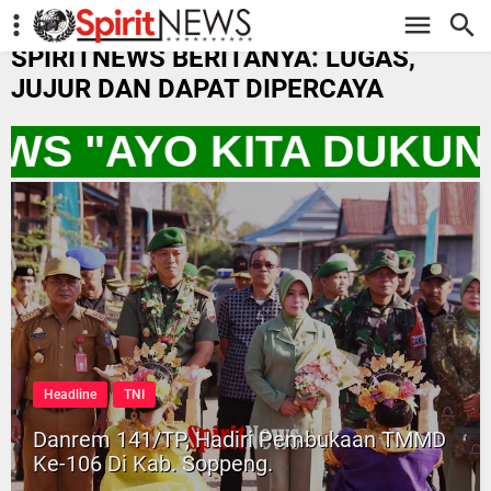
-->
SPIRITNEWS BERITANYA: LUGAS,
JUJUR DAN DAPAT DIPERCAYA
EWS "AYO KITA DUKUN
Headline
TNI
Danrem 141/TP, Hadiri Pembukaan TMMD
Ke-106 Di Kab. Soppeng.