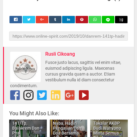
Rusli Cikoang
Fusce justo lacus, sagittis vel enim vitae,
euismod adipiscing ligula. Maecenas
cursus gravida quam a auctor. Etiam
vestibulum nulla id diam consectetur
condimentum.
H. Andi
You Might Also Like:
Tajerimin Dan
Personel Korem
H. Hafid Daeng
Kapolres
141/Tp,
Naba, Hadiri
Takalar AKBP
Balakrem Dan
Pengajian Dan
Budi Wahyono
Pns
Doa Bersama
Minta Semua