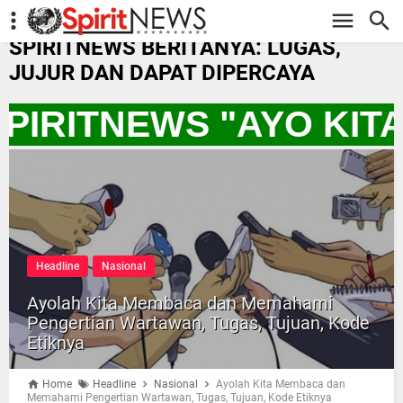
-->
SPIRITNEWS BERITANYA: LUGAS,
JUJUR DAN DAPAT DIPERCAYA
PIRITNEWS "AYO KIT
Headline
Nasional
Ayolah Kita Membaca dan Memahami
Pengertian Wartawan, Tugas, Tujuan, Kode
Etiknya
Home
Headline
Nasional
Ayolah Kita Membaca dan
Memahami Pengertian Wartawan, Tugas, Tujuan, Kode Etiknya