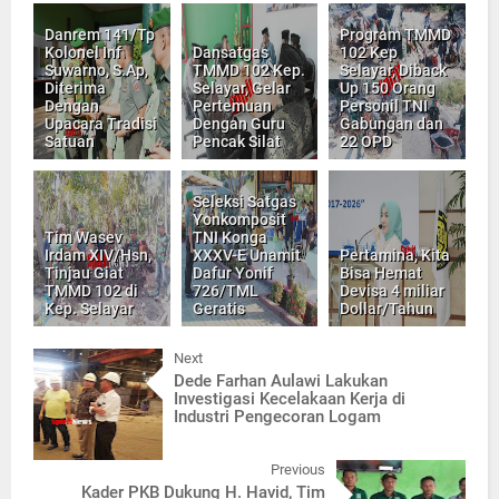
Danrem 141/Tp
Program TMMD
Kolonel Inf
Dansatgas
102 Kep
Suwarno, S.Ap,
TMMD 102 Kep.
Selayar, Diback
Diterima
Selayar, Gelar
Up 150 Orang
Dengan
Pertemuan
Personil TNI
Upacara Tradisi
Dengan Guru
Gabungan dan
Satuan
Pencak Silat
22 OPD
Seleksi Satgas
Yonkomposit
Tim Wasev
TNI Konga
Irdam XIV/Hsn,
XXXV-E Unamit
Pertamina, Kita
Tinjau Giat
Dafur Yonif
Bisa Hemat
TMMD 102 di
726/TML
Devisa 4 miliar
Kep. Selayar
Geratis
Dollar/Tahun
Next
Dede Farhan Aulawi Lakukan
Investigasi Kecelakaan Kerja di
Industri Pengecoran Logam
Previous
Kader PKB Dukung H. Havid, Tim