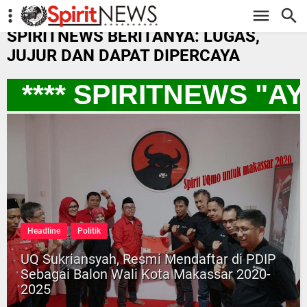
-->
SPIRITNEWS BERITANYA: LUGAS,
JUJUR DAN DAPAT DIPERCAYA
**** SPIRITNEWS "A
Headline
Politik
UQ Sukriansyah, Resmi Mendaftar di PDIP
Sebagai Balon Wali Kota Makassar 2020-
2025