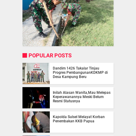
POPULAR POSTS
Dandim 1426 Takalar Tinjau
Progres PembangunanKDKMP di
Desa Kampung Beru
Inilah Alasan Wanita,Mau Melepas
Keperawanannya Meski Belum
Resmi Statusnya
Kapolda Sulsel Melayat Korban
Penembakan KKB Papua