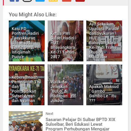
You Might Also Like:
Ayo Saksikan
Kasi P.D
Upacara Parade
Pontren,Hadiri
Ketua PWI
dan Syukuran
Tasyakkuran
Sulsel,Hadiri
HUT
dan wisuda
HUT
Bahayangkara
Tahfiz Darul
Bhayangkara
Ke-71 di Trans
Istiqamah
Ke-71 Tahun
Studio
Pucu'e
2017
Makassar
Kebersamaan
Pemerintah,TNI
Walikota
dan
Jelaskan
Apakah Maksud
Polri,Jadikan
“BULo” di
“ Gambo
Sulsel Aman
Hadapan
Gambo Le “ Itu
dan Nyaman
Jokowi
???
Next
Sasaran Pelajar Di Sulbar BPTD XIX
Sulselbar, Beri Edukasi Lewat
Program Perhubungan Mengajar