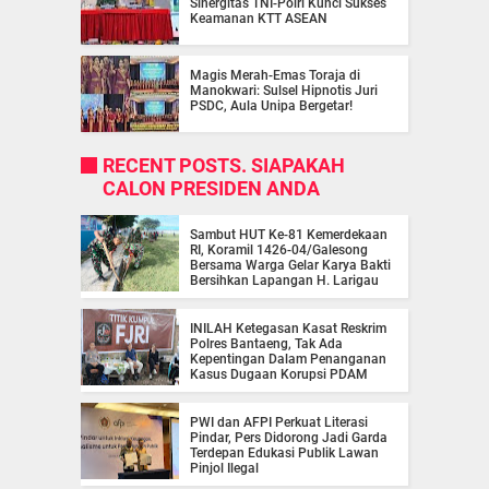
Sinergitas TNI-Polri Kunci Sukses
Keamanan KTT ASEAN
Magis Merah-Emas Toraja di
Manokwari: Sulsel Hipnotis Juri
PSDC, Aula Unipa Bergetar!
RECENT POSTS. SIAPAKAH
CALON PRESIDEN ANDA
Sambut HUT Ke-81 Kemerdekaan
RI, Koramil 1426-04/Galesong
Bersama Warga Gelar Karya Bakti
Bersihkan Lapangan H. Larigau
INILAH Ketegasan Kasat Reskrim
Polres Bantaeng, Tak Ada
Kepentingan Dalam Penanganan
Kasus Dugaan Korupsi PDAM
PWI dan AFPI Perkuat Literasi
Pindar, Pers Didorong Jadi Garda
Terdepan Edukasi Publik Lawan
Pinjol Ilegal