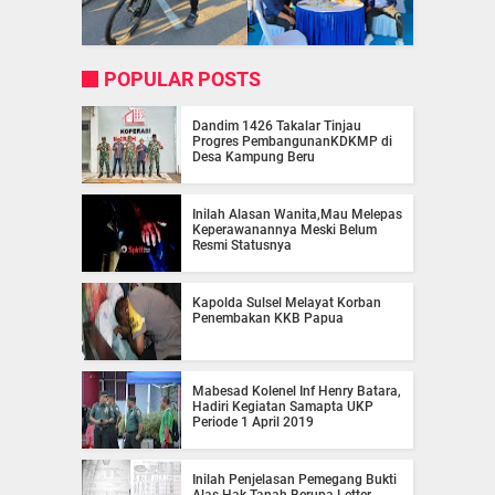
POPULAR POSTS
Dandim 1426 Takalar Tinjau
Progres PembangunanKDKMP di
Desa Kampung Beru
Inilah Alasan Wanita,Mau Melepas
Keperawanannya Meski Belum
Resmi Statusnya
Kapolda Sulsel Melayat Korban
Penembakan KKB Papua
Mabesad Kolenel Inf Henry Batara,
Hadiri Kegiatan Samapta UKP
Periode 1 April 2019
Inilah Penjelasan Pemegang Bukti
Alas Hak Tanah Berupa Letter