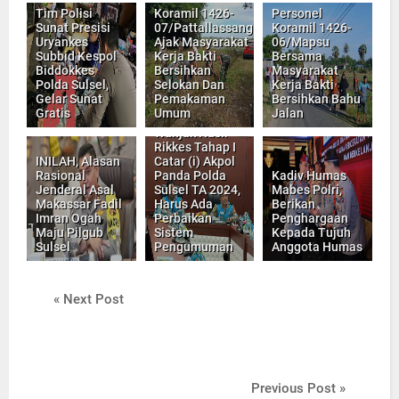
Tim Polisi
Koramil 1426-
Personel
Sunat Presisi
07/Pattallassang
Koramil 1426-
Uryankes
Ajak Masyarakat
06/Mapsu
Subbid Kespol
Kerja Bakti
Bersama
Biddokkes
Bersihkan
Masyarakat
Polda Sulsel,
Selokan Dan
Kerja Bakti
Gelar Sunat
Pemakaman
Bersihkan Bahu
Wakapolda
Gratis
Umum
Jalan
Sulsel, Pimpin
Wanjak Hasil
Rikkes Tahap I
INILAH, Alasan
Catar (i) Akpol
Rasional
Panda Polda
Kadiv Humas
Jenderal Asal
Sulsel TA 2024,
Mabes Polri,
Makassar Fadil
Harus Ada
Berikan
Imran Ogah
Perbaikan
Penghargaan
Maju Pilgub
Sistem
Kepada Tujuh
Sulsel
Pengumuman
Anggota Humas
« Next Post
Previous Post »