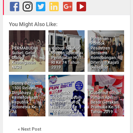
You Might Also Like:
Pimpinan
Pondok
PERMABUDHI
Wabup Takalar,
Pesantren
Sulsel, Gelar
Pimpin Upacara
Bersama
Dialog
Peringatan HUT
Romobongan
Kebangsaan
RI Ke 74 Tahun
Diterima Kajati
NKRI
2019
Sulselbar
Danny Bersama
1500 Relawan
Dirgahayu
RRI Untuk
Gubernur Sulsel
Kemerdekaan
Indonesia Lebih
Pimpin Apel
Republik
Bertoleransi di
Besar Gerakan
Indonesia Ke-
Hari Radio Ke
Pramuka Ke-58
74
74 Tahun 2019
Tahun 2019
« Next Post