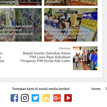
VERNMENT
Bersama
i : Pantau dan Angkat
uran Semen di
Peraturan Presiden Tentang
angunan Jembatan di
Tunjangan Kinerja,Pegawai
Hulo
Direktorat Jenderal Pajak
Previous
in
Bupati Husler, Saksikan Ketua
n
PWI Luwu Raya Kukuhkan
Run
Pengurus PWI Korda Kab Lutim
Temukan kami di sosial media berikut:
Home