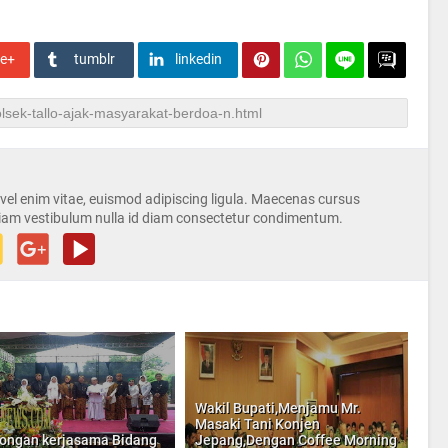
le+
tumblr
linkedin
s vel enim vitae, euismod adipiscing ligula. Maecenas cursus
iam vestibulum nulla id diam consectetur condimentum.
Wakil Bupati,Menjamu Mr.
Masaki Tani Konjen
ongan kerjasama Bidang
Jepang,Dengan Coffee Morning