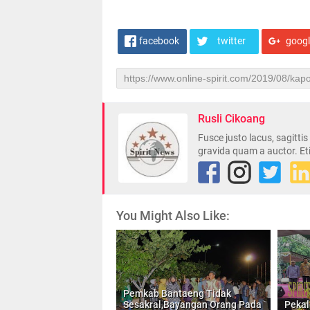
facebook
twitter
goog
Rusli Cikoang
Fusce justo lacus, sagitti
gravida quam a auctor. Et
You Might Also Like:
Pemkab Bantaeng Tidak
Sesakral,Bayangan Orang Pada
Pekal