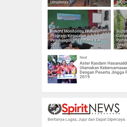
Umumnya
E-GO
Rakord Monitoring,Evaluasi
Bupat
Program/Kegaiatan
Camp
Pembangunan,Triulan 1 T.A
Pemb
2015
Desa 
Next
Aster Kasdam Hasanudd
Utamakan Kebersamaaa
Dengan Peserta Jingga 
2019
Beritanya Lugas, Jujur dan Dapat Dipercaya.