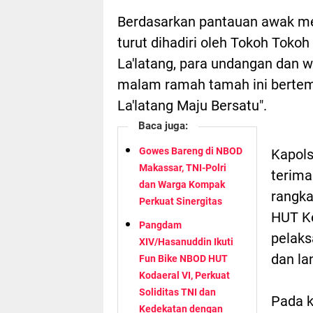
Berdasarkan pantauan awak med
turut dihadiri oleh Tokoh Toko
La'latang, para undangan dan w
malam ramah tamah ini bertem
La'latang Maju Bersatu".
Baca juga:
Gowes Bareng di NBOD
Kapols
Makassar, TNI-Polri
terima
dan Warga Kompak
rangka
Perkuat Sinergitas
HUT Ke
Pangdam
pelaks
XIV/Hasanuddin Ikuti
dan la
Fun Bike NBOD HUT
Kodaeral VI, Perkuat
Soliditas TNI dan
Pada k
Kedekatan dengan