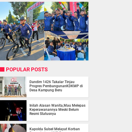
POPULAR POSTS
Dandim 1426 Takalar Tinjau
Progres PembangunanKDKMP di
Desa Kampung Beru
Inilah Alasan Wanita,Mau Melepas
Keperawanannya Meski Belum
Resmi Statusnya
Kapolda Sulsel Melayat Korban