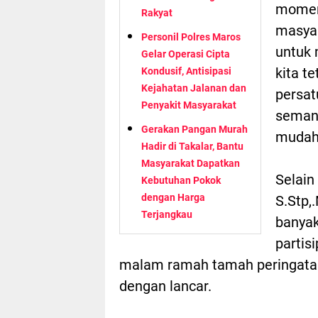
momen 
Rakyat
masyar
Personil Polres Maros
untuk 
Gelar Operasi Cipta
kita t
Kondusif, Antisipasi
Kejahatan Jalanan dan
persat
Penyakit Masyarakat
semang
Gerakan Pangan Murah
mudah 
Hadir di Takalar, Bantu
Masyarakat Dapatkan
Selain
Kebutuhan Pokok
dengan Harga
S.Stp,
Terjangkau
banyak
partis
malam ramah tamah peringatan
dengan lancar.