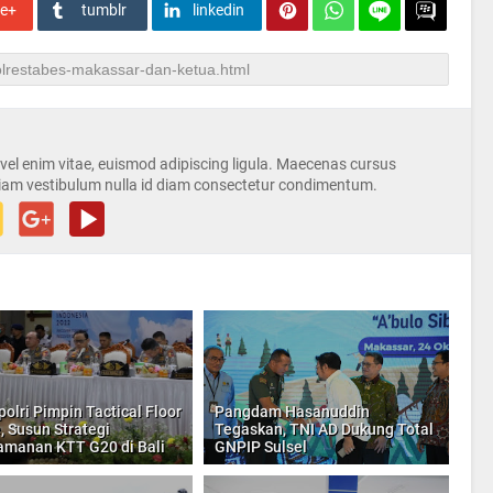
le+
tumblr
linkedin
s vel enim vitae, euismod adipiscing ligula. Maecenas cursus
iam vestibulum nulla id diam consectetur condimentum.
olri Pimpin Tactical Floor
Pangdam Hasanuddin
 Susun Strategi
Tegaskan, TNI AD Dukung Total
manan KTT G20 di Bali
GNPIP Sulsel