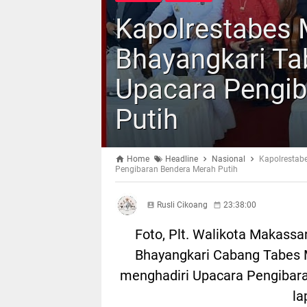
Kapolrestabes 
Bhayangkari Ta
Upacara Pengib
Putih
Home
Headline
Nasional
Kapolrestab
Pengibaran Bendera Merah Putih
Rusli Cikoang
23:38:00
Foto, Plt. Walikota Makass
Bhayangkari Cabang Tabes 
menghadiri Upacara Pengibara
la