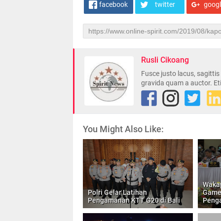
facebook
twitter
goog
Rusli Cikoang
Fusce justo lacus, sagitti
gravida quam a auctor. Et
You Might Also Like:
Wakap
Polri Gelar Latihan
Game,
Pengamanan KTT G20 di Bali
Penga