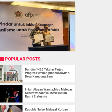
POPULAR POSTS
Dandim 1426 Takalar Tinjau
Progres PembangunanKDKMP di
Desa Kampung Beru
Inilah Alasan Wanita,Mau Melepas
Keperawanannya Meski Belum
Resmi Statusnya
Kapolda Sulsel Melayat Korban