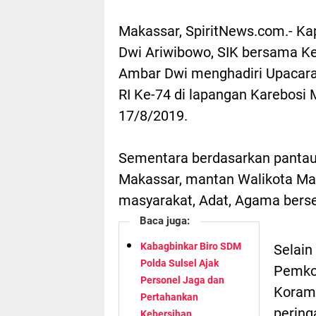
Makassar, SpiritNews.com.- K
Dwi Ariwibowo, SIK bersama K
Ambar Dwi menghadiri Upacara
RI Ke-74 di lapangan Karebosi 
17/8/2019.
Sementara berdasarkan pantaua
Makassar, mantan Walikota Mak
masyarakat, Adat, Agama berse
Baca juga:
Kabagbinkar Biro SDM
Selain
Polda Sulsel Ajak
Pemko
Personel Jaga dan
Korami
Pertahankan
pering
Kebersihan