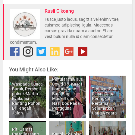
Rusli Cikoang
Fusce justo lacus, sagittis vel enim vitae,
euismod adipiscing ligula. Maecenas
cursus gravida quam a auctor. Etiam
vestibulum nulla id diam consectetur
condimentum.
You Might Also Like:
Antisipasi
Penularan Virus
Waspada Cuaca
Covid-19, Kasat
Buruk, Personil
Lantas Bone
Tipidkor Polda
polsek Marbo
Bagi Bagi
Sulsel Capai
Evakuasi
Masker dan
Peringkat
Ranting Pohon
Nasi Dos Pada
Pertama
Di Tengah
Pengguna
Selamatkan
Jalan
Jalan
Uang Negara
Plt. Camat
Pattallassang,
Kapolsek Polsel