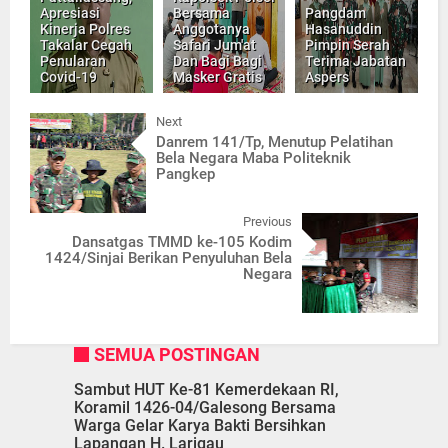
Apresiasi
Bersama
Pangdam
Kinerja Polres
Anggotanya
Hasanuddin
Takalar Cegah
Safari Jum'at
Pimpin Serah
Penularan
Dan Bagi Bagi
Terima Jabatan
Covid-19
Masker Gratis
Aspers
Next
Danrem 141/Tp, Menutup Pelatihan
Bela Negara Maba Politeknik
Pangkep
Previous
Dansatgas TMMD ke-105 Kodim
1424/Sinjai Berikan Penyuluhan Bela
Negara
SEMUA POSTINGAN
Sambut HUT Ke-81 Kemerdekaan RI,
Koramil 1426-04/Galesong Bersama
Warga Gelar Karya Bakti Bersihkan
Lapangan H. Larigau