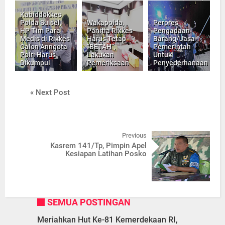
Kabiddokkes
Polda Sulsel,
Wakapolda,
Perpres
HP Tim Para
Panitia Rikkes
Pengadaan
Medis di Rikkes
Harus Tetap
Barang/Jasa
Calon Anngota
“BETAH”,
Pemerintah
Polri Harus
Lakukan
Untuk
Dikumpul
Pemeriksaan
Penyederhanaan
« Next Post
Previous
Kasrem 141/Tp, Pimpin Apel
Kesiapan Latihan Posko
SEMUA POSTINGAN
Meriahkan Hut Ke-81 Kemerdekaan RI,