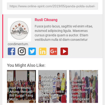
Rusli Cikoang
Fusce justo lacus, sagittis vel enim vitae,
euismod adipiscing ligula. Maecenas
cursus gravida quam a auctor. Etiam
vestibulum nulla id diam consectetur
condimentum.
You Might Also Like:
Irwasda Polda
Sulsel, Panitia
Bupati H
Harus
Syamsari,
Hani Pramono
Netralitas
Lahan Tidur di
Anung, Menjadi
Disetiap Item
Sanrobone
Ibu Itu Hal Yang
Test Catar dan
Harus
Mulia
Casis
Difungsikan