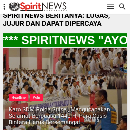
-->
SPIRITNEWS BERITANYA: LUGAS,
JUJUR DAN DAPAT DIPERCAYA
** SPIRITNEWS "AYO
Headline
Polri
Karo SDM Polda Sulsel, Mengucapakan
Selamat Berpuasa 1440-H, Para Casis
Bintara Harus Bersemangat