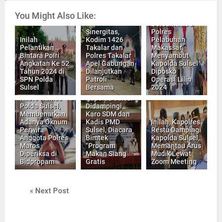
You Might Also Like:
Kapolres
Bersama PJU
Sinergitas,
Polres
Inilah
Kodim 1426
Pelabuhan
Pelantikan
Takalar dan
Makassar
Bintara Polri
Polres Takalar
Menyambut
Angkatan Ke 52
Apel Gabungan
Kapolda Sulsel
Tahun 2024 di
Dilanjutkan
Diposko
SPN Polda
Patroli
Operasi Lilin
Sulsel
Bersama
2024
Kabid Humas
Kapolda Sulsel
Polda Sulsel,
Didampingi
Membenarkan
Karo SDM dan
Adanya Oknum
Kadis PMD
Inilah, Kapolres
Perwira
Sulsel, Diacara
Restu Dampingi
Anggota Polres
Bimtek
Kapolda Sulsel,
Maros
"Program
Memantau Arus
Diperiksa di
Makan Siang
Mudik Lewat
Bidpropam
Gratis
Zoom Meeting
« Next Post