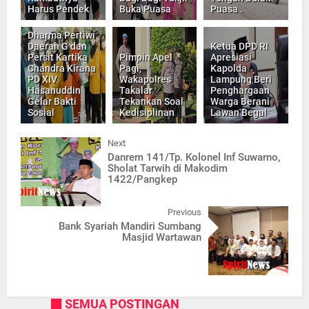
Harus Pendek
Buka Puasa
Puasa .
Dharma Pertiwi
Daerah G dan
Ketua DPD RI
Persit Kartika
Pimpin Apel
Apresiasi
Chandra Kirana
Pagi,
Kapolda
PD XIV
Wakapolres
Lampung Beri
Hasanuddin
Takalar
Penghargaan
Gelar Bakti
Tekankan Soal
Warga Berani
Sosial
Kedisiplinan
Lawan Begal
Next
Danrem 141/Tp. Kolonel Inf Suwarno,
Sholat Tarwih di Makodim
1422/Pangkep
Previous
Bank Syariah Mandiri Sumbang
Masjid Wartawan
SEMUA POSTINGAN