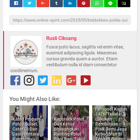
Rusli Cikoang
Fusce justo lacus, sagittis vel enim vitae,
euismod adipiscing ligula. Maecenas
cursus gravida quam a auctor. Etiam
vestibulum nulla id diam consectetur
condimentum.
You Might Also Like:
Personel Kodim
1426/Takalar,
Kabid Propam
Kapolsek Polut
Lakukan
Polda Sulsel,
Dan Ketua
Pembinaan
Catar (i) Dan
Bhayangkari
Fisik Demi Jaga
Casis Bintara
Ranting Polut
Kebugaran di
Rambutnya
Bagi Bagi Takjil
Tengah Bulan