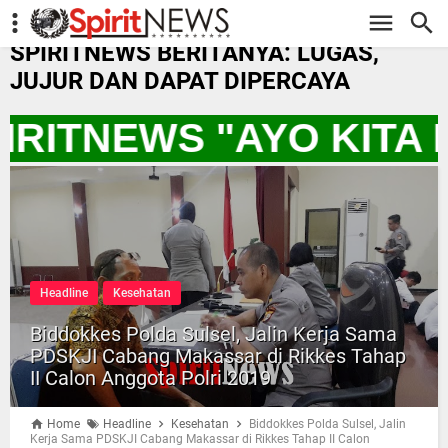
-->
SPIRITNEWS BERITANYA: LUGAS,
JUJUR DAN DAPAT DIPERCAYA
IRITNEWS "AYO KITA
Headline
Kesehatan
Biddokkes Polda Sulsel, Jalin Kerja Sama
PDSKJI Cabang Makassar di Rikkes Tahap
II Calon Anggota Polri 2019
Home
Headline
Kesehatan
Biddokkes Polda Sulsel, Jalin
Kerja Sama PDSKJI Cabang Makassar di Rikkes Tahap II Calon