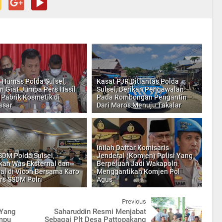
 Humas Polda Sulsel,
Kasat PJR Ditlantas Polda
n Giat Jumpa Pers Hasil
Sulsel, Berikan Pengawalan
 Pabrik Kosmetik di
Pada Rombongan Pengantin
ssar
Dari Maros Menuju Takalar
Inilah Daftar Komisaris
SDM Polda Sulsel,
Jenderal (Komjen) Polisi Yang
kan Was Eksternal dan
Berpeluan Jadi Wakapolri
nal di Vicon Bersama Karo
Menggantikan Komjen Pol
rs SSDM Polri
Agus
Previous
 Yang
Saharuddin Resmi Menjabat
mpu
Sebagai Plt Desa Pattopakang