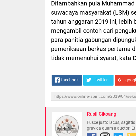
Ditambahkan pula Muhammad D
suwadaya masyarakat (LSM) se
tahun anggaran 2019 ini, lebih
mengambil contoh dari pengukur
para panitia gabungan dipungu
pemeriksaan berkas pertama da
tidak memenuhui syarat, kata D
facebook
twitter
goog
Rusli Cikoang
Fusce justo lacus, sagitti
gravida quam a auctor. Et