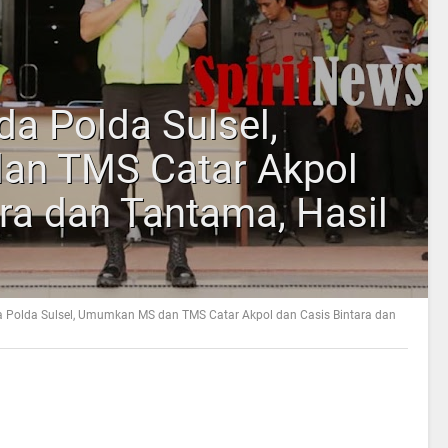
da Polda Sulsel,
n TMS Catar Akpol
ra dan Tantama, Hasil
a Polda Sulsel, Umumkan MS dan TMS Catar Akpol dan Casis Bintara dan