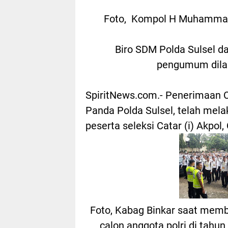
Foto, Kompol H Muhammad
Biro SDM Polda Sulsel 
pengumum dilap
SpiritNews.com.- Penerimaan C
Panda Polda Sulsel, telah mel
peserta seleksi Catar (i) Akpol
Foto, Kabag Binkar saat memb
calon anggota polri di tahu