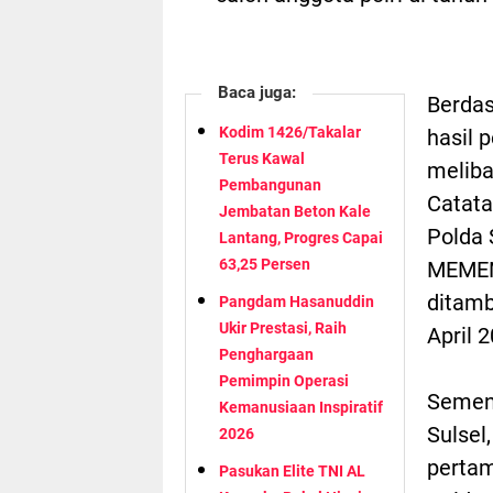
Baca juga:
Berdas
Kodim 1426/Takalar
hasil 
Terus Kawal
meliba
Pembangunan
Catata
Jembatan Beton Kale
Polda
Lantang, Progres Capai
63,25 Persen
MEMEN
ditamb
Pangdam Hasanuddin
Ukir Prestasi, Raih
April 
Penghargaan
Pemimpin Operasi
Sement
Kemanusiaan Inspiratif
Sulsel
2026
pertam
Pasukan Elite TNI AL