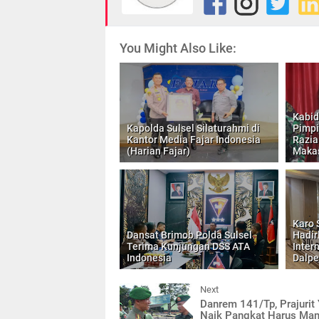
You Might Also Like:
Kabid
Kapolda Sulsel Silaturahmi di
Pimpi
Kantor Media Fajar Indonesia
Razia
(Harian Fajar)
Maka
Karo 
Dansat Brimob Polda Sulsel
Hadir
Terima Kunjungan DSS ATA
Inter
Indonesia
Dalpe
Next
Danrem 141/Tp, Prajurit
Naik Pangkat Harus Ma