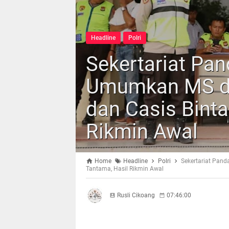
Headline
Polri
Sekertariat Pan
Umumkan MS da
dan Casis Binta
Rikmin Awal
Home
Headline
Polri
Sekertariat Pand
Tantama, Hasil Rikmin Awal
Rusli Cikoang
07:46:00