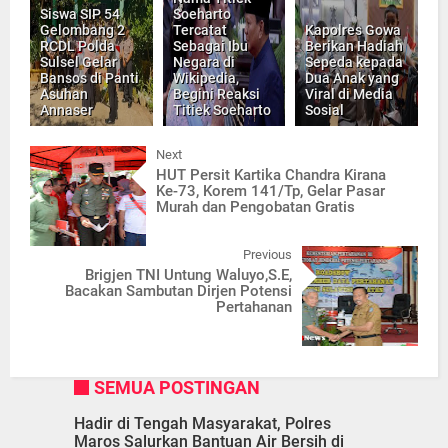
Siswa SIP 54
Soeharto
Gelombang 2
Tercatat
Kapolres Gowa
RCDL Polda
Sebagai Ibu
Berikan Hadiah
Sulsel Gelar
Negara di
Sepeda kepada
Bansos di Panti
Wikipedia,
Dua Anak yang
Asuhan
Begini Reaksi
Viral di Media
Annaser
Titiek Soeharto
Sosial
Next
HUT Persit Kartika Chandra Kirana
Ke-73, Korem 141/Tp, Gelar Pasar
Murah dan Pengobatan Gratis
Previous
Brigjen TNI Untung Waluyo,S.E,
Bacakan Sambutan Dirjen Potensi
Pertahanan
SEMUA POSTINGAN
Hadir di Tengah Masyarakat, Polres
Maros Salurkan Bantuan Air Bersih di