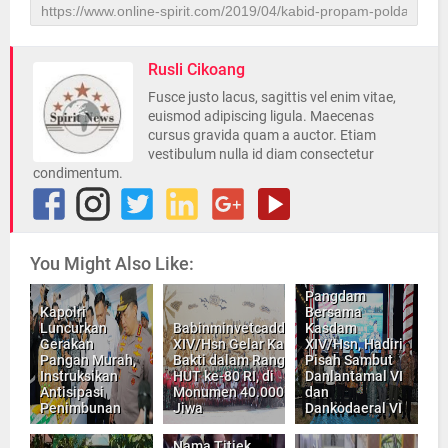
Rusli Cikoang
Fusce justo lacus, sagittis vel enim vitae,
euismod adipiscing ligula. Maecenas
cursus gravida quam a auctor. Etiam
vestibulum nulla id diam consectetur
condimentum.
You Might Also Like:
Pangdam
Kapolri
Bersama
Luncurkan
Babinminvetcaddam
Kasdam
Gerakan
XIV/Hsn Gelar Karya
XIV/Hsn, Hadiri
Pangan Murah,
Bakti dalam Rangka
Pisah Sambut
Instruksikan
HUT ke-80 RI, di
Danlantamal VI
Antisipasi
Monumen 40.000
dan
Penimbunan
Jiwa
Dankodaeral VI
Nama Titiek