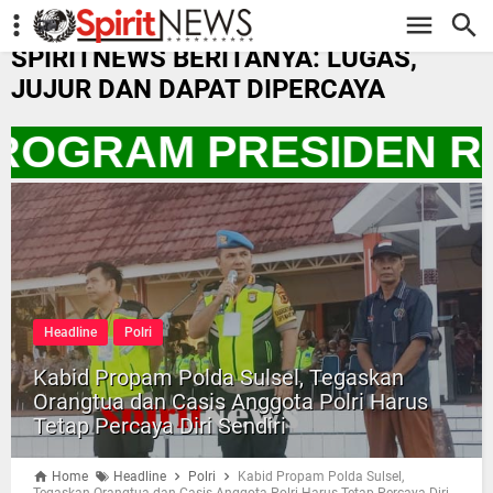
-->
SPIRITNEWS BERITANYA: LUGAS,
JUJUR DAN DAPAT DIPERCAYA
ROGRAM PRESIDEN RI
Headline
Polri
Kabid Propam Polda Sulsel, Tegaskan
Orangtua dan Casis Anggota Polri Harus
Tetap Percaya Diri Sendiri
Home
Headline
Polri
Kabid Propam Polda Sulsel,