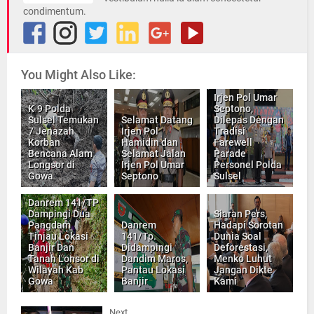
condimentum.
You Might Also Like:
Irjen Pol Umar
K-9 Polda
Septono,
Sulsel Temukan
Selamat Datang
Dilepas Dengan
7 Jenazah
Irjen Pol
Tradisi
Korban
Hamidin dan
Farewell
Bencana Alam
Selamat Jalan
Parade
Longsor di
Irjen Pol Umar
Personel Polda
Gowa
Septono
Sulsel
Danrem 141/TP
Dampingi Dua
Siaran Pers,
Pangdam
Danrem
Hadapi Sorotan
Tinjau Lokasi
141/Tp.
Dunia Soal
Banjir Dan
Didampingi
Deforestasi,
Tanah Lonsor di
Dandim Maros,
Menko Luhut
Wilayah Kab
Pantau Lokasi
Jangan Dikte
Gowa
Banjir
Kami
Next