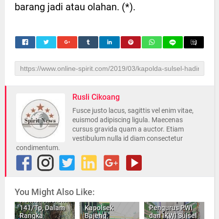
barang jadi atau olahan. (*).
Rusli Cikoang
Fusce justo lacus, sagittis vel enim vitae,
euismod adipiscing ligula. Maecenas
cursus gravida quam a auctor. Etiam
vestibulum nulla id diam consectetur
condimentum.
You Might Also Like:
Kunker Kasrem
141/Tp, Dalam
Kapolsek
Pengurus PWI
Rangka
Bajeng,
dan IKWI Sulsel