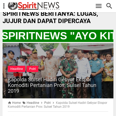
-->
SPIRITNEWS BERITANYA: LUGAS,
JUJUR DAN DAPAT DIPERCAYA
 SPIRITNEWS "AYO K
Headline
Polri
Kapolda Sulsel Hadiri Gebyar Ekspor
Komoditi Pertanian Prov. Sulsel Tahun
2019
Home
Headline
Polri
Kapolda Sulsel Hadiri Gebyar Ekspor
Komoditi Pertanian Prov. Sulsel Tahun 2019