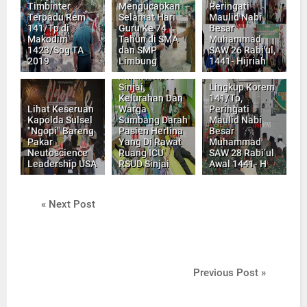
Timbinter
Mengucapkan
Peringati
Terpadu Rem
Selamat Hari
Maulid Nabi
141/Tp di
Guru Ke 74
Besar
Makodim
Tahun di SMA
Muhammad
1423/Spg TA
dan SMP
SAW 26 Rabi'ul,
2019
Limbung
1441- Hijriah
Pihak Polres
Sinjai,
Lingkup Korem
Kelurahan Dan
141/Tp,
Lihat Keseruan
Warga
Peringati
Kapolda Sulsel
Sumbang Darah
Maulid Nabi
"Ngopi" Bareng
Pasien Herlina
Besar
Pakar
Yang Di Rawat
Muhammad
Neutoscience
Ruang ICU
SAW 28 Rabi’ul
Leadership USA
RSUD Sinjai
Awal 1441- H
« Next Post
Previous Post »