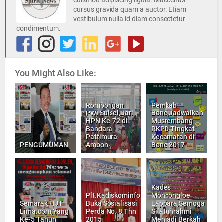
cursus gravida quam a auctor. Etiam
vestibulum nulla id diam consectetur
condimentum.
You Might Also Like:
Rombongan
Pemkab
PWI Sulsel,Dari
Bone,Jadwalkan
HPN Ke-72 di
Musrembang
Bandara
RKPD Tingkat
Pattimura
Kecamatan di
PENGUMUMAN
Ambon
Bone 2017
Kades
Plt.Kadiskominfo
Moncongloe
Semarak HUT
Buka Sosialisasi
Lappara,Semoga
Lima.com,Yang
Perda No. 8 Thn
Silatuhrahmi
Ke-5 Tahun
2015
Menjadi Berkah