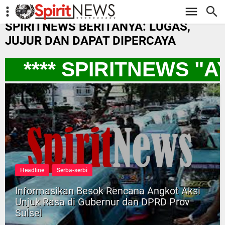
-->
SPIRITNEWS BERITANYA: LUGAS,
JUJUR DAN DAPAT DIPERCAYA
**** SPIRITNEWS "
Headline
Serba-serbi
Informasikan Besok Rencana Angkot Aksi
Unjuk Rasa di Gubernur dan DPRD Prov
Sulsel