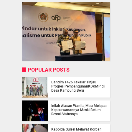
POPULAR POSTS
Dandim 1426 Takalar Tinjau
Progres PembangunanKDKMP di
Desa Kampung Beru
Inilah Alasan Wanita,Mau Melepas
Keperawanannya Meski Belum
Resmi Statusnya
Kapolda Sulsel Melayat Korban