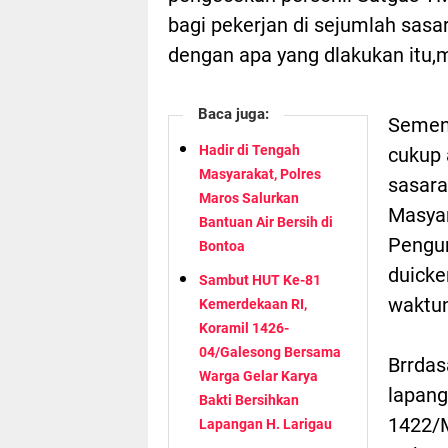
bagi pekerjan di sejumlah sasar
dengan apa yang dlakukan itu,
Baca juga:
Sement
Hadir di Tengah
cukup 
Masyarakat, Polres
sasara
Maros Salurkan
Masya
Bantuan Air Bersih di
Pengu
Bontoa
duicke
Sambut HUT Ke-81
waktun
Kemerdekaan RI,
Koramil 1426-
04/Galesong Bersama
Brrdas
Warga Gelar Karya
lapang
Bakti Bersihkan
1422/M
Lapangan H. Larigau