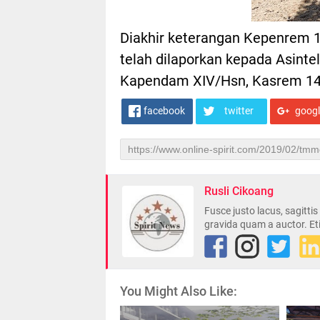
Diakhir keterangan Kepenrem 
telah dilaporkan kepada Asint
Kapendam XIV/Hsn, Kasrem 141/
facebook
twitter
goog
Rusli Cikoang
Fusce justo lacus, sagitti
gravida quam a auctor. Et
You Might Also Like: