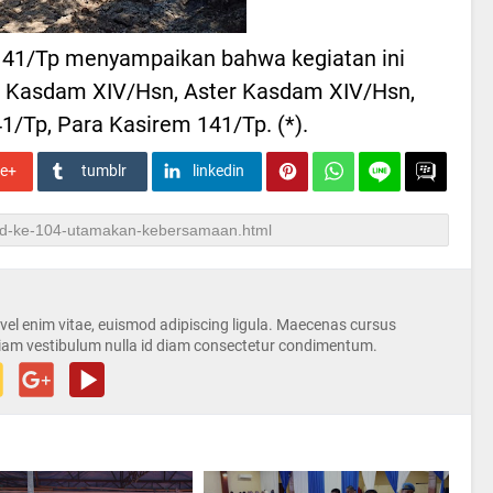
141/Tp menyampaikan bahwa kegiatan ini
el Kasdam XIV/Hsn, Aster Kasdam XIV/Hsn,
Tp, Para Kasirem 141/Tp. (*).
le+
tumblr
linkedin
s vel enim vitae, euismod adipiscing ligula. Maecenas cursus
iam vestibulum nulla id diam consectetur condimentum.