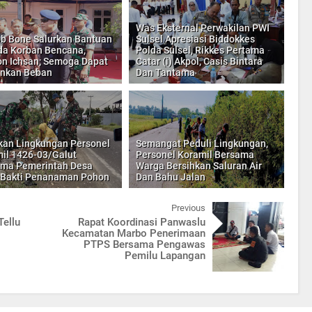
Was Eksternal Perwakilan PWI
b Bone Salurkan Bantuan
Sulsel Apresiasi Biddokkes
a Korban Bencana,
Polda Sulsel, Rikkes Pertama
n Ichsan; Semoga Dapat
Catar (i) Akpol, Casis Bintara
nkan Beban
Dan Tantama
kan Lingkungan Personel
Semangat Peduli Lingkungan,
il 1426-03/Galut
Personel Koramil Bersama
ma Pemerintah Desa
Warga Bersihkan Saluran Air
 Bakti Penanaman Pohon
Dan Bahu Jalan
Previous
Tellu
Rapat Koordinasi Panwaslu
Kecamatan Marbo Penerimaan
PTPS Bersama Pengawas
Pemilu Lapangan