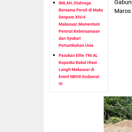
Gabung
INILAH, Olahraga
Maros 
Bersama Persit di Mako
Denpom XIV/4
Makassar, Momentum
Pererat Kebersamaan
dan Syukuri
Pertambahan Usia
Pasukan Elite TNI AL
Kopaska Bakal Hiasi
Langit Makassar di
Event NBOD Kodaeral
VI