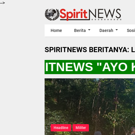
-->
Home
Berita
Daerah
Sosi
SPIRITNEWS BERITANYA: 
* SPIRITNEWS "AYO 
Headline
Militer