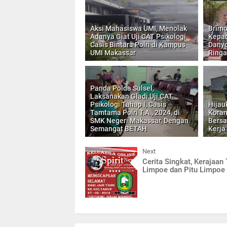
Aksi Mahasiswa UMI, Menolak
Brimo
Adanya Giat Uji CAT Psikologi
Kepad
Casis Bintara Polri di Kampus
Danyo
UMI Makassar
Ringa
Panda Polda Sulsel,
Laksanakan Gladi Uji CAT
Psikologi Tahap I, Casis
Hijau
Tamtama Polri T.A., 2024, di
Koram
SMK Negeri Makassar, Dengan
Bersa
Semangat BETAH
Kerja
Next
Cerita Singkat, Kerajaan 
Limpoe dan Pitu Limpoe