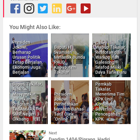
You Might Also Like:
Presiden
Jokowi,
Bupati H
Wabup Takalar,
Berharap
Syamsari
Restoran dan
Urusan Politik
Melantik Bunda
Warkop Ifah
Tetap Berjalan,
PAUD
Galesong
Ekonomi Juga
Kabupaten
Seafod Miliki
Berjalan
Takalar
Daya Tarik Baru
Bupati Takalar,
Pemkab
Ajak
Takalar,
Masyarakat
Presiden
Menerima Tim
Jalankan
Jokowi
KPK Unit
Program “
Perintahkan
Kordinasi
TASAMARA “ di
Menhub Bahas
Suverfisi
SMP Negeri 3
Tarif Ojek
Pencegahan
Cikoang
‘Online’
KPK
Next
Dandim 1404/Pinrang, Hadiri