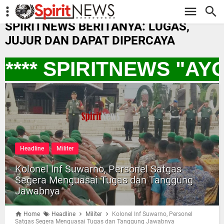
-->
SPIRITNEWS BERITANYA: LUGAS,
JUJUR DAN DAPAT DIPERCAYA
*** SPIRITNEWS "AY
Headline
Militer
Kolonel Inf Suwarno, Personel Satgas
Segera Menguasai Tugas dan Tanggung
Jawabnya
Home
Headline
Militer
Kolonel Inf Suwarno, Personel
Satgas Segera Menguasai Tugas dan Tanggung Jawabnya