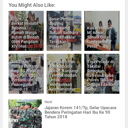
You Might Also Like:
Sasar Penjual
Berkat Inisiatif
Jagung
Babinsa,
Panaikang,
Kuasa Hukum
Rumah Warga
Satuan Sabhara
M. Anwar
Buton di Bedah
Polres Takalar
Sanusi Gelar
Oleh Pangdam
Terapkan
Conference
XIV/Hsn
Prokes
Perss
Satlantas
Pangdam Hsn
Tiga Pelajar di
Polres Pinrang
dan Kapolda
Takalar
Bagi 65 Waist
Sulsel, Kunjungi
Diringkus
Bag P3C, Pada
Tempat Ibadah
Satresnarkoba
Personil Untuk
Untuk
Polres Takalar,
Pencegahan
Memastikan
Diduga Edarkan
Covid-19
Keamanannya
Sabu
Next
Jajaran Korem 141/Tp, Gelar Upacara
Bendera Peringatan Hari Ibu Ke 90
Tahun 2018