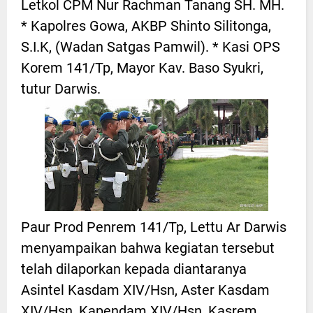
Letkol CPM Nur Rachman Tanang SH. MH.
* Kapolres Gowa, AKBP Shinto Silitonga,
S.I.K, (Wadan Satgas Pamwil). * Kasi OPS
Korem 141/Tp, Mayor Kav. Baso Syukri,
tutur Darwis.
Paur Prod Penrem 141/Tp, Lettu Ar Darwis
menyampaikan bahwa kegiatan tersebut
telah dilaporkan kepada diantaranya
Asintel Kasdam XIV/Hsn, Aster Kasdam
XIV/Hsn, Kapendam XIV/Hsn, Kasrem