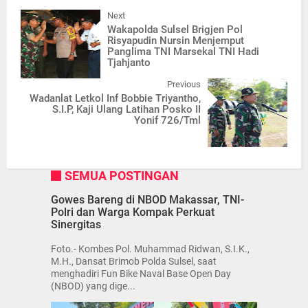
Next
Wakapolda Sulsel Brigjen Pol
Risyapudin Nursin Menjemput
Panglima TNI Marsekal TNI Hadi
Tjahjanto
Previous
Wadanlat Letkol Inf Bobbie Triyantho,
S.I.P, Kaji Ulang Latihan Posko II
Yonif 726/Tml
SEMUA POSTINGAN
Gowes Bareng di NBOD Makassar, TNI-
Polri dan Warga Kompak Perkuat
Sinergitas
Foto.- Kombes Pol. Muhammad Ridwan, S.I.K.,
M.H., Dansat Brimob Polda Sulsel, saat
menghadiri Fun Bike Naval Base Open Day
(NBOD) yang dige...