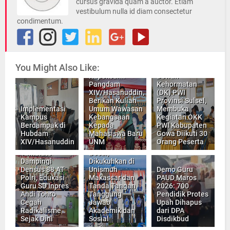
cursus gravida quam a auctor. Etiam
vestibulum nulla id diam consectetur
condimentum.
You Might Also Like:
Sekretaris
Kapoksahli
Dewan
Pangdam
Kehormatan
XIV/Hasanuddin,
(DK) PWI
Berikan Kuliah
Provinsi Sulsel,
Implementasi
Umum Wawasan
Membuka
Kampus
Kebangsaan
Kegiatan OKK
Berdampak di
Kepada
PWI Kabupaten
Hubdam
Mahasiswa Baru
Gowa Diikuti 30
XIV/Hasanuddin
UNM
Orang Peserta
Polsek
Lima Guru
Tamalate
Besar,
Dampingi
Dikukuhkan di
Densus 88 AT
Unismuh
Demo Guru
Polri, Edukasi
Makassar dan
PAUD Maros
Guru SD Inpres
Tanda Tangan
2026: 700
Andi Tonro
Tanggung
Pendidik Protes
Cegah
Jawab
Upah Dihapus
Radikalisme
Akademik dan
dari DPA
Sejak Dini
Sosial
Disdikbud