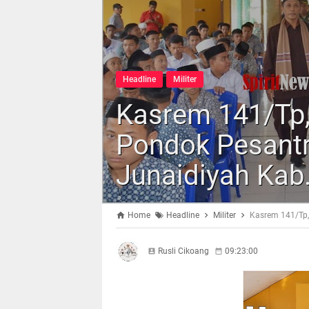
Headline
Militer
Kasrem 141/Tp,
Pondok Pesantr
Junaidiyah Kab
Home
Headline
Militer
Kasrem 141/Tp,
Rusli Cikoang
09:23:00