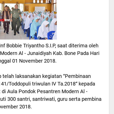
nf Bobbie Triyantho S.I.P, saat diterima oleh
odern Al - Junaidiyah Kab. Bone Pada Hari
nggal 01 November 2018.
 telah laksanakan kegiatan “Pembinaan
/Toddopuli triwulan IV Ta.2018“ kepada
t di Aula Pondok Pesantren Modern Al -
uti 300 santri, santriwati, guru serta pembina
ovember 2018.