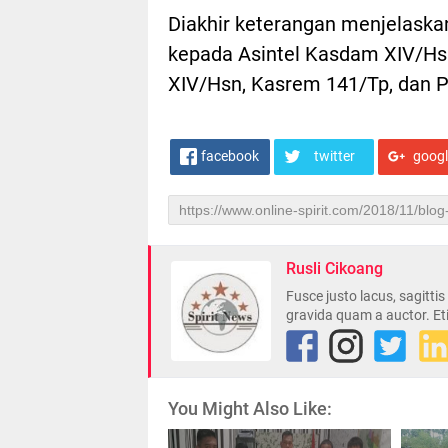
Diakhir keterangan menjelaskan
kepada Asintel Kasdam XIV/H
XIV/Hsn, Kasrem 141/Tp, dan Pa
facebook
twitter
goog
Rusli Cikoang
Fusce justo lacus, sagitti
gravida quam a auctor. Et
You Might Also Like: