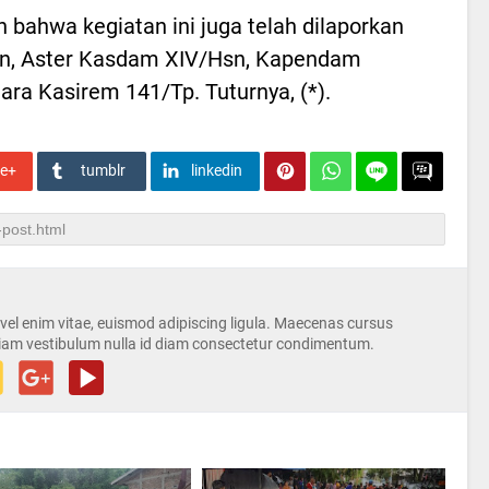
 bahwa kegiatan ini juga telah dilaporkan
sn, Aster Kasdam XIV/Hsn, Kapendam
ra Kasirem 141/Tp. Tuturnya, (*).
le+
tumblr
linkedin
s vel enim vitae, euismod adipiscing ligula. Maecenas cursus
iam vestibulum nulla id diam consectetur condimentum.